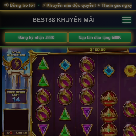
 Đừng bỏ lỡ!
⚡️ Khuyến mãi độc quyền! ⭐ Tham gia ngay nhận 
📢
•
BEST88 KHUYẾN MÃI
Đăng ký nhận 388K
Nạp lần đầu tặng 688K