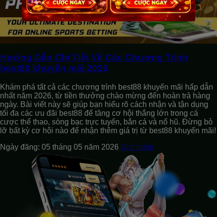
Hướng Dẫn Chi Tiết Về Các Chương Trình
best88 khuyến mãi 2026
Khám phá tất cả các chương trình best88 khuyến mãi hấp dẫn
nhất năm 2026, từ tiền thưởng chào mừng đến hoàn trả hàng
ngày. Bài viết này sẽ giúp bạn hiểu rõ cách nhận và tận dụng
tối đa các ưu đãi best88 để tăng cơ hội thắng lớn trong cá
cược thể thao, sòng bạc trực tuyến, bắn cá và nổ hũ. Đừng bỏ
lỡ bất kỳ cơ hội nào để nhận thêm giá trị từ best88 khuyến mãi!
Ngày đăng: 05 tháng 05 năm 2026
Đọc thêm