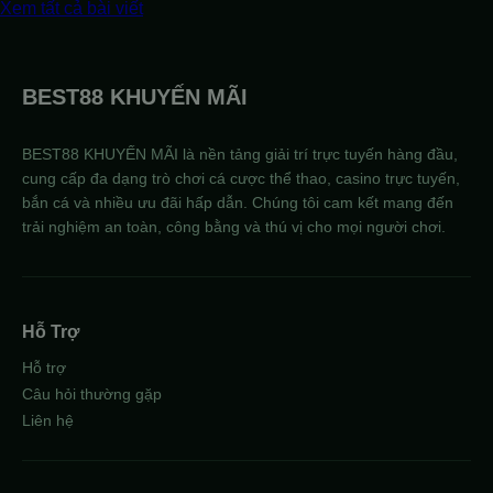
Xem tất cả bài viết
BEST88 KHUYẾN MÃI
BEST88 KHUYẾN MÃI là nền tảng giải trí trực tuyến hàng đầu,
cung cấp đa dạng trò chơi cá cược thể thao, casino trực tuyến,
bắn cá và nhiều ưu đãi hấp dẫn. Chúng tôi cam kết mang đến
trải nghiệm an toàn, công bằng và thú vị cho mọi người chơi.
Hỗ Trợ
Hỗ trợ
Câu hỏi thường gặp
Liên hệ