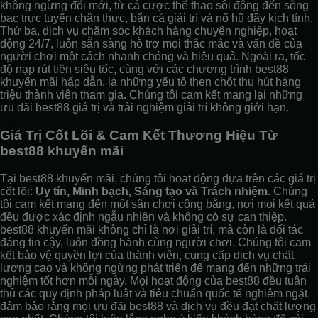
không ngừng đổi mới, từ cá cược thể thao sôi động đến sòng
bạc trực tuyến chân thực, bắn cá giải trí và nổ hũ đầy kịch tính.
Thứ ba, dịch vụ chăm sóc khách hàng chuyên nghiệp, hoạt
động 24/7, luôn sẵn sàng hỗ trợ mọi thắc mắc và vấn đề của
người chơi một cách nhanh chóng và hiệu quả. Ngoài ra, tốc
độ nạp rút tiền siêu tốc, cùng với các chương trình best88
khuyến mãi hấp dẫn, là những yếu tố then chốt thu hút hàng
triệu thành viên tham gia. Chúng tôi cam kết mang lại những
ưu đãi best88 giá trị và trải nghiệm giải trí không giới hạn.
Giá Trị Cốt Lõi & Cam Kết Thương Hiệu Từ
best88 khuyến mãi
Tại best88 khuyến mãi, chúng tôi hoạt động dựa trên các giá trị
cốt lõi:
Uy tín, Minh bạch, Sáng tạo và Trách nhiệm
. Chúng
tôi cam kết mang đến một sân chơi công bằng, nơi mọi kết quả
đều được xác định ngẫu nhiên và không có sự can thiệp.
best88 khuyến mãi không chỉ là nơi giải trí, mà còn là đối tác
đáng tin cậy, luôn đồng hành cùng người chơi. Chúng tôi cam
kết bảo vệ quyền lợi của thành viên, cung cấp dịch vụ chất
lượng cao và không ngừng phát triển để mang đến những trải
nghiệm tốt hơn mỗi ngày. Mọi hoạt động của best88 đều tuân
thủ các quy định pháp luật và tiêu chuẩn quốc tế nghiêm ngặt,
đảm bảo rằng mọi ưu đãi best88 và dịch vụ đều đạt chất lượng