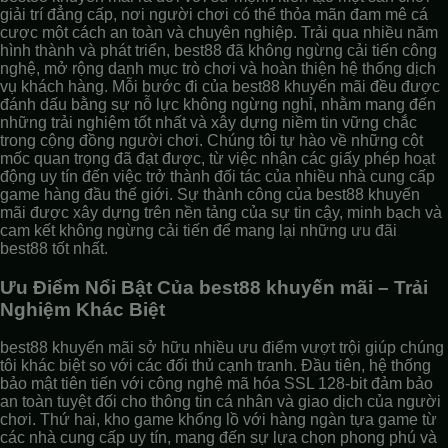
giải trí đẳng cấp, nơi người chơi có thể thỏa mãn đam mê cá
cược một cách an toàn và chuyên nghiệp. Trải qua nhiều năm
hình thành và phát triển, best88 đã không ngừng cải tiến công
nghệ, mở rộng danh mục trò chơi và hoàn thiện hệ thống dịch
vụ khách hàng. Mỗi bước đi của best88 khuyến mãi đều được
đánh dấu bằng sự nỗ lực không ngừng nghỉ, nhằm mang đến
những trải nghiệm tốt nhất và xây dựng niềm tin vững chắc
trong cộng đồng người chơi. Chúng tôi tự hào về những cột
mốc quan trọng đã đạt được, từ việc nhận các giấy phép hoạt
động uy tín đến việc trở thành đối tác của nhiều nhà cung cấp
game hàng đầu thế giới. Sự thành công của best88 khuyến
mãi được xây dựng trên nền tảng của sự tin cậy, minh bạch và
cam kết không ngừng cải tiến để mang lại những ưu đãi
best88 tốt nhất.
Ưu Điểm Nổi Bật Của best88 khuyến mãi – Trải
Nghiệm Khác Biệt
best88 khuyến mãi sở hữu nhiều ưu điểm vượt trội giúp chúng
tôi khác biệt so với các đối thủ cạnh tranh. Đầu tiên, hệ thống
bảo mật tiên tiến với công nghệ mã hóa SSL 128-bit đảm bảo
an toàn tuyệt đối cho thông tin cá nhân và giao dịch của người
chơi. Thứ hai, kho game khổng lồ với hàng ngàn tựa game từ
các nhà cung cấp uy tín, mang đến sự lựa chọn phong phú và