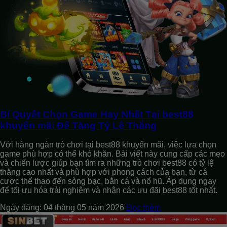
Bí Quyết Chọn Game Hay Nhất Tại best88
khuyến mãi Để Tăng Tỷ Lệ Thắng
Với hàng ngàn trò chơi tại best88 khuyến mãi, việc lựa chọn
game phù hợp có thể khó khăn. Bài viết này cung cấp các mẹo
và chiến lược giúp bạn tìm ra những trò chơi best88 có tỷ lệ
thắng cao nhất và phù hợp với phong cách của bạn, từ cá
cược thể thao đến sòng bạc, bắn cá và nổ hũ. Áp dụng ngay
để tối ưu hóa trải nghiệm và nhận các ưu đãi best88 tốt nhất.
Ngày đăng: 04 tháng 05 năm 2026
Đọc thêm