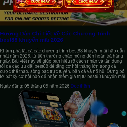
Hướng Dẫn Chi Tiết Về Các Chương Trình
best88 khuyến mãi 2026
Khám phá tất cả các chương trình best88 khuyến mãi hấp dẫn
nhất năm 2026, từ tiền thưởng chào mừng đến hoàn trả hàng
ngày. Bài viết này sẽ giúp bạn hiểu rõ cách nhận và tận dụng
tối đa các ưu đãi best88 để tăng cơ hội thắng lớn trong cá
cược thể thao, sòng bạc trực tuyến, bắn cá và nổ hũ. Đừng bỏ
lỡ bất kỳ cơ hội nào để nhận thêm giá trị từ best88 khuyến mãi!
Ngày đăng: 05 tháng 05 năm 2026
Đọc thêm