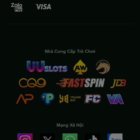
Nhà Cung Cấp Trò Chơi
Mạng Xã Hội