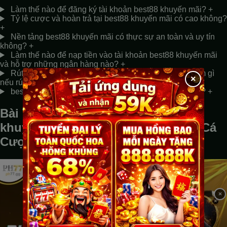
Làm thế nào để đăng ký tài khoản best88 khuyến mãi?
+
Tỷ lệ cược và hoàn trả tại best88 khuyến mãi có cao không?
+
Nền tảng best88 khuyến mãi có thực sự an toàn và uy tín
không?
+
Làm thế nào để nạp tiền vào tài khoản best88 khuyến mãi
và hỗ trợ những ngân hàng nào?
+
Rút tiền từ best88 khuyến mãi mất bao lâu và phải làm gì
×
nếu rút tiền thất bại?
+
best88 khuyến mãi có ứng dụng di động (App) không?
+
Bài Viết Blog Mới Nhất Từ best88
khuyến mãi – Cập Nhật Kiến Thức Cá
Cược
×