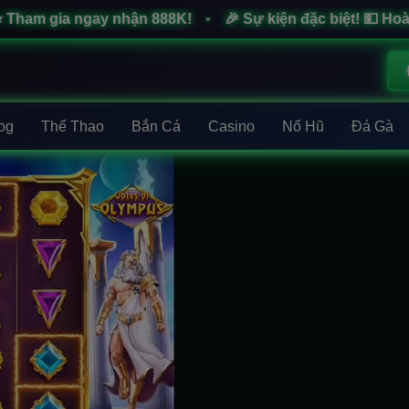
gia ngay nhận 888K!
•
🎉 Sự kiện đặc biệt! 💵 Hoàn trả l
og
Thể Thao
Bắn Cá
Casino
Nổ Hũ
Đá Gà