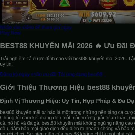
Nhấp vào video để tham gia ngay
Play Now
BEST88 KHUYẾN MÃI 2026 🔥 Ưu Đãi Đ
Trải nghiệm cá cược đỉnh cao với best88 khuyến mãi 2026. Tận
uy tín.
Đăng ký ngay nhận ưu đãi
Tải ứng dụng best88
Giới Thiệu Thương Hiệu best88 khuyế
Định Vị Thương Hiệu: Uy Tín, Hợp Pháp & Đa Dạ
best88 khuyến mãi tự hào là một trong những nền tảng cá cược
Chúng tôi cam kết mang đến một môi trường giải trí an toàn, m
cá, nổ hũ và đá gà, best88 khuyến mãi không ngừng nâng cao c
đầu, đảm bảo mọi giao dịch đều diễn ra nhanh chóng và bảo mật 
người chơi. Sự hiện diện của best88 không chỉ là một nhà cái, 