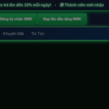
ên đến 10% mỗi ngày!
•
🎁 Thành viên mới nhận ngay 128K
Đăng ký nhận 388K
Nạp lần đầu tặng 688K
Khuyến Mãi
Tin Tức