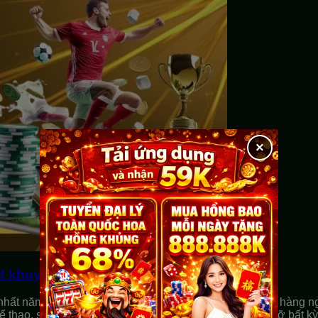
×
8 khuyến mãi 2026
hất năm 2026, từ tiền thưởng chào mừng đến hoàn trả hàng ngày
ể thao, sòng bạc trực tuyến, bắn cá và nổ hũ. Đừng bỏ lỡ bất kỳ