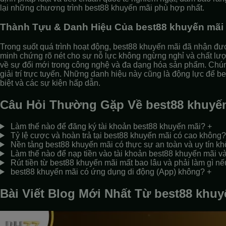
lại những chương trình best88 khuyến mãi phù hợp nhất.
Thành Tựu & Danh Hiệu Của best88 khuyến mãi 
Trong suốt quá trình hoạt động, best88 khuyến mãi đã nhận đư
minh chứng rõ nét cho sự nỗ lực không ngừng nghỉ và chất lượ
về sự đổi mới trong công nghệ và đa dạng hóa sản phẩm. Chúng 
giải trí trực tuyến. Những danh hiệu này cũng là động lực để 
biệt và các sự kiện hấp dẫn.
Câu Hỏi Thường Gặp Về best88 khuyế
Làm thế nào để đăng ký tài khoản best88 khuyến mãi?
+
Tỷ lệ cược và hoàn trả tại best88 khuyến mãi có cao không?
Nền tảng best88 khuyến mãi có thực sự an toàn và uy tín k
Làm thế nào để nạp tiền vào tài khoản best88 khuyến mãi 
Rút tiền từ best88 khuyến mãi mất bao lâu và phải làm gì nếu 
best88 khuyến mãi có ứng dụng di động (App) không?
+
Bài Viết Blog Mới Nhất Từ best88 khu