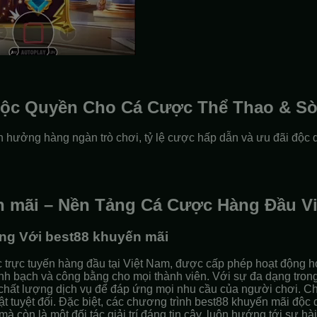
ộc Quyền Cho Cá Cược Thể Thao & Sò
 hưởng hàng ngàn trò chơi, tỷ lệ cược hấp dẫn và ưu đãi độc 
n mãi – Nền Tảng Cá Cược Hàng Đầu V
ng Với best88 khuyến mãi
 trực tuyến hàng đầu tại Việt Nam, được cấp phép hoạt động hợ
inh bạch và công bằng cho mọi thành viên. Với sự đa dạng tron
hất lượng dịch vụ để đáp ứng mọi nhu cầu của người chơi. Chún
tuyệt đối. Đặc biệt, các chương trình best88 khuyến mãi độc qu
mà còn là một đối tác giải trí đáng tin cậy, luôn hướng tới sự