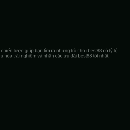
chiến lược giúp bạn tìm ra những trò chơi best88 có tỷ lệ
 hóa trải nghiệm và nhận các ưu đãi best88 tốt nhất.