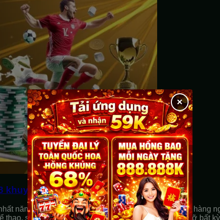
×
8 khuyến mãi 2026
hất năm 2026, từ tiền thưởng chào mừng đến hoàn trả hàng ngày
ể thao, sòng bạc trực tuyến, bắn cá và nổ hũ. Đừng bỏ lỡ bất kỳ