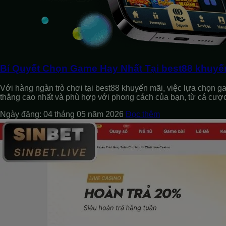
Bí Quyết Chọn Game Hay Nhất Tại best88 khuyế
Với hàng ngàn trò chơi tại best88 khuyến mãi, việc lựa chọn g
thắng cao nhất và phù hợp với phong cách của bạn, từ cá cược 
Ngày đăng: 04 tháng 05 năm 2026
Đọc thêm