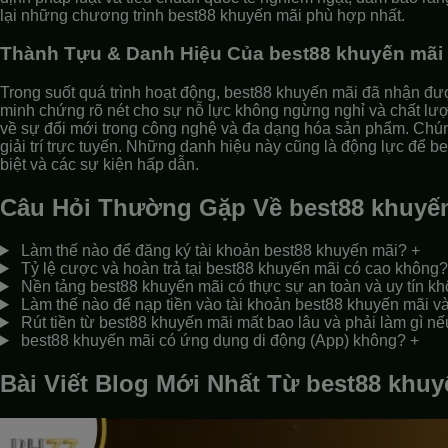
lại những chương trình best88 khuyến mãi phù hợp nhất.
Thành Tựu & Danh Hiệu Của best88 khuyến mãi 
Trong suốt quá trình hoạt động, best88 khuyến mãi đã nhận đư
minh chứng rõ nét cho sự nỗ lực không ngừng nghỉ và chất lượ
về sự đổi mới trong công nghệ và đa dạng hóa sản phẩm. Chúng 
giải trí trực tuyến. Những danh hiệu này cũng là động lực để 
biệt và các sự kiện hấp dẫn.
Câu Hỏi Thường Gặp Về best88 khuyế
Làm thế nào để đăng ký tài khoản best88 khuyến mãi?
+
Tỷ lệ cược và hoàn trả tại best88 khuyến mãi có cao không?
Nền tảng best88 khuyến mãi có thực sự an toàn và uy tín k
Làm thế nào để nạp tiền vào tài khoản best88 khuyến mãi 
Rút tiền từ best88 khuyến mãi mất bao lâu và phải làm gì nếu 
best88 khuyến mãi có ứng dụng di động (App) không?
+
Bài Viết Blog Mới Nhất Từ best88 khu