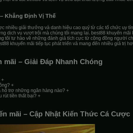
– Khẳng Định Vị Thế
ợc nhiều giải thưởng và danh hiệu cao quý từ các tổ chức uy t
ng dịch vụ vượt trội mà chúng tôi mang lại. best88 khuyến mã
tôi tự hào về những đánh giá tích cực từ cộng đồng người chơi
best88 khuyến mãi tiếp tục phát triển và mang đến nhiều giá tr
n mãi – Giải Đáp Nhanh Chóng
+
hông?
+
và hỗ trợ những ngân hàng nào?
+
rút tiền thất bại?
+
yến mãi – Cập Nhật Kiến Thức Cá Cược