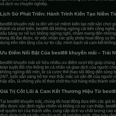
và dịch vụ chuyên nghiệp.
Lịch Sử Phát Triển: Hành Trình Kiến Tạo Niềm T
best88 khuyến mãi ra đời với sứ mệnh kiến tạo một sân chơi g
thành và phát triển, best88 đã không ngừng cải tiến công ngh
dấu bằng sự nỗ lực không ngừng nghỉ, nhằm mang đến những tr
trọng đã đạt được, từ việc nhận các giấy phép hoạt động uy tí
dựng trên nền tảng của sự tin cậy, minh bạch và cam kết không
Ưu Điểm Nổi Bật Của best88 khuyến mãi – Trải 
best88 khuyến mãi sở hữu nhiều ưu điểm vượt trội giúp chúng t
toàn tuyệt đối cho thông tin cá nhân và giao dịch của người 
không ngừng đổi mới, từ cá cược thể thao sôi động đến sòng bạ
24/7, luôn sẵn sàng hỗ trợ mọi thắc mắc và vấn đề của người c
hấp dẫn, là những yếu tố then chốt thu hút hàng triệu thành viên
Giá Trị Cốt Lõi & Cam Kết Thương Hiệu Từ best
Tại best88 khuyến mãi, chúng tôi hoạt động dựa trên các giá trị 
đều được xác định ngẫu nhiên và không có sự can thiệp. best88 
vệ quyền lợi của thành viên, cung cấp dịch vụ chất lượng cao 
định pháp luật và tiêu chuẩn quốc tế nghiêm ngặt, đảm bảo rằn