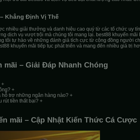
– Khẳng Định Vị Thế
ợc nhiều giải thưởng và danh hiệu cao quý từ các tổ chức uy t
ng dịch vụ vượt trội mà chúng tôi mang lại. best88 khuyến mã
tôi tự hào về những đánh giá tích cực từ cộng đồng người chơi
best88 khuyến mãi tiếp tục phát triển và mang đến nhiều giá tr
n mãi – Giải Đáp Nhanh Chóng
+
hông?
+
và hỗ trợ những ngân hàng nào?
+
rút tiền thất bại?
+
yến mãi – Cập Nhật Kiến Thức Cá Cược