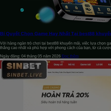
Bí Quyết Chọn Game Hay Nhất Tại best88 khuyế
Với hàng ngàn trò chơi tại best88 khuyến mãi, việc lựa chọn g
thắng cao nhất và phù hợp với phong cách của bạn, từ cá cược 
Ngày đăng: 04 tháng 05 năm 2026
Đọc thêm