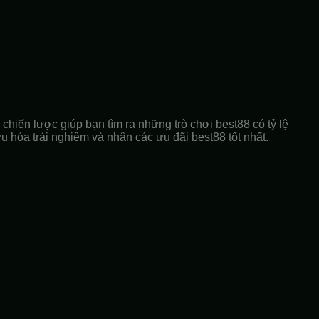
chiến lược giúp bạn tìm ra những trò chơi best88 có tỷ lệ
 hóa trải nghiệm và nhận các ưu đãi best88 tốt nhất.