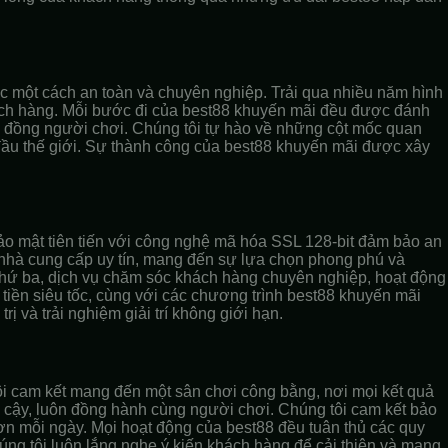
ợc một cách an toàn và chuyên nghiệp. Trải qua nhiều năm hình
khách hàng. Mỗi bước đi của best88 khuyến mãi đều được đánh
g đồng người chơi. Chúng tôi tự hào về những cột mốc quan
 đầu thế giới. Sự thành công của best88 khuyến mãi được xây
 bảo mật tiên tiến với công nghệ mã hóa SSL 128-bit đảm bảo an
c nhà cung cấp uy tín, mang đến sự lựa chọn phong phú và
. Thứ ba, dịch vụ chăm sóc khách hàng chuyên nghiệp, hoạt động
 tiền siêu tốc, cùng với các chương trình best88 khuyến mãi
ị và trải nghiệm giải trí không giới hạn.
ôi cam kết mang đến một sân chơi công bằng, nơi mọi kết quả
in cậy, luôn đồng hành cùng người chơi. Chúng tôi cam kết bảo
ơn mỗi ngày. Mọi hoạt động của best88 đều tuân thủ các quy
úng tôi luôn lắng nghe ý kiến khách hàng để cải thiện và mang