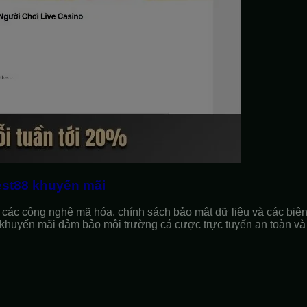
est88 khuyến mãi
về các công nghệ mã hóa, chính sách bảo mật dữ liệu và các bi
8 khuyến mãi đảm bảo môi trường cá cược trực tuyến an toàn và 