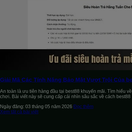
Giải Mã Các Tính Năng Bảo Mật Vượt Trội Của b
An toàn là ưu tiên hàng đầu tại best88 khuyến mãi. Tìm hiểu 
chơi. Bài viết này sẽ cung cấp cái nhìn sâu sắc về cách best8
Ngày đăng: 03 tháng 05 năm 2026
Đọc thêm
Xem tất cả bài viết