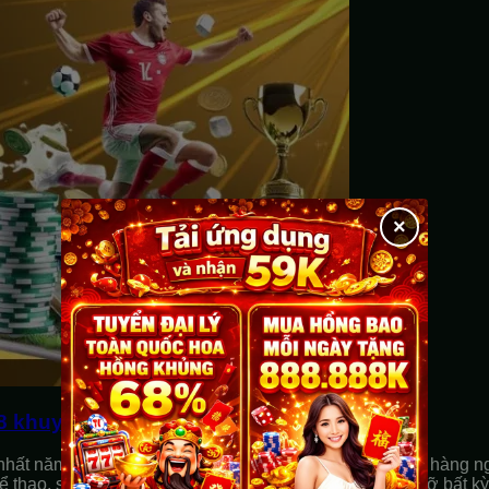
×
8 khuyến mãi 2026
hất năm 2026, từ tiền thưởng chào mừng đến hoàn trả hàng ngày
ể thao, sòng bạc trực tuyến, bắn cá và nổ hũ. Đừng bỏ lỡ bất kỳ