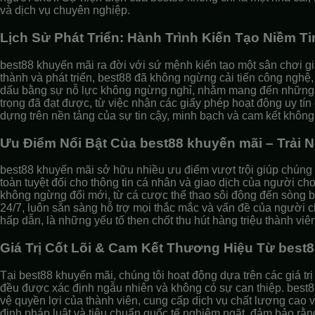
và dịch vụ chuyên nghiệp.
Lịch Sử Phát Triển: Hành Trình Kiến Tạo Niềm T
best88 khuyến mãi ra đời với sứ mệnh kiến tạo một sân chơi g
thành và phát triển, best88 đã không ngừng cải tiến công ngh
dấu bằng sự nỗ lực không ngừng nghỉ, nhằm mang đến những tr
trọng đã đạt được, từ việc nhận các giấy phép hoạt động uy tí
dựng trên nền tảng của sự tin cậy, minh bạch và cam kết không
Ưu Điểm Nổi Bật Của best88 khuyến mãi – Trải 
best88 khuyến mãi sở hữu nhiều ưu điểm vượt trội giúp chúng t
toàn tuyệt đối cho thông tin cá nhân và giao dịch của người 
không ngừng đổi mới, từ cá cược thể thao sôi động đến sòng bạ
24/7, luôn sẵn sàng hỗ trợ mọi thắc mắc và vấn đề của người c
hấp dẫn, là những yếu tố then chốt thu hút hàng triệu thành viên
Giá Trị Cốt Lõi & Cam Kết Thương Hiệu Từ best
Tại best88 khuyến mãi, chúng tôi hoạt động dựa trên các giá trị 
đều được xác định ngẫu nhiên và không có sự can thiệp. best88 
vệ quyền lợi của thành viên, cung cấp dịch vụ chất lượng cao 
định pháp luật và tiêu chuẩn quốc tế nghiêm ngặt, đảm bảo rằn