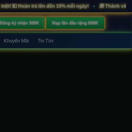
 Hoàn trả lên đến 10% mỗi ngày!
•
🎁 Thành viên mới nhậ
Đăng ký nhận 388K
Nạp lần đầu tặng 688K
Khuyến Mãi
Tin Tức