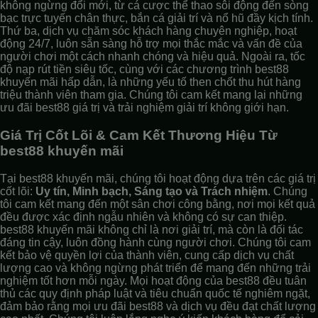
không ngừng đổi mới, từ cá cược thể thao sôi động đến sòng
bạc trực tuyến chân thực, bắn cá giải trí và nổ hũ đầy kịch tính.
Thứ ba, dịch vụ chăm sóc khách hàng chuyên nghiệp, hoạt
động 24/7, luôn sẵn sàng hỗ trợ mọi thắc mắc và vấn đề của
người chơi một cách nhanh chóng và hiệu quả. Ngoài ra, tốc
độ nạp rút tiền siêu tốc, cùng với các chương trình best88
khuyến mãi hấp dẫn, là những yếu tố then chốt thu hút hàng
triệu thành viên tham gia. Chúng tôi cam kết mang lại những
ưu đãi best88 giá trị và trải nghiệm giải trí không giới hạn.
Giá Trị Cốt Lõi & Cam Kết Thương Hiệu Từ
best88 khuyến mãi
Tại best88 khuyến mãi, chúng tôi hoạt động dựa trên các giá trị
cốt lõi:
Uy tín, Minh bạch, Sáng tạo và Trách nhiệm
. Chúng
tôi cam kết mang đến một sân chơi công bằng, nơi mọi kết quả
đều được xác định ngẫu nhiên và không có sự can thiệp.
best88 khuyến mãi không chỉ là nơi giải trí, mà còn là đối tác
đáng tin cậy, luôn đồng hành cùng người chơi. Chúng tôi cam
kết bảo vệ quyền lợi của thành viên, cung cấp dịch vụ chất
lượng cao và không ngừng phát triển để mang đến những trải
nghiệm tốt hơn mỗi ngày. Mọi hoạt động của best88 đều tuân
thủ các quy định pháp luật và tiêu chuẩn quốc tế nghiêm ngặt,
đảm bảo rằng mọi ưu đãi best88 và dịch vụ đều đạt chất lượng