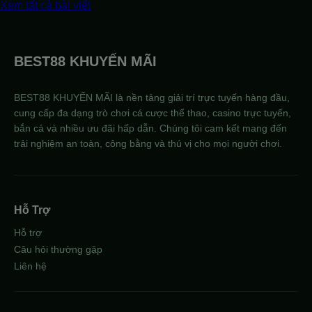
Xem tất cả bài viết
BEST88 KHUYẾN MÃI
BEST88 KHUYẾN MÃI là nền tảng giải trí trực tuyến hàng đầu,
cung cấp đa dạng trò chơi cá cược thể thao, casino trực tuyến,
bắn cá và nhiều ưu đãi hấp dẫn. Chúng tôi cam kết mang đến
trải nghiệm an toàn, công bằng và thú vị cho mọi người chơi.
Hỗ Trợ
Hỗ trợ
Câu hỏi thường gặp
Liên hệ