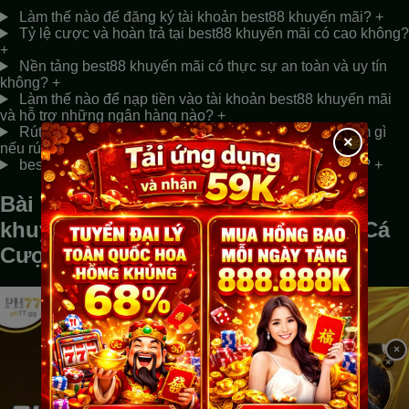
Làm thế nào để đăng ký tài khoản best88 khuyến mãi?
+
Tỷ lệ cược và hoàn trả tại best88 khuyến mãi có cao không?
+
Nền tảng best88 khuyến mãi có thực sự an toàn và uy tín
không?
+
Làm thế nào để nạp tiền vào tài khoản best88 khuyến mãi
và hỗ trợ những ngân hàng nào?
+
Rút tiền từ best88 khuyến mãi mất bao lâu và phải làm gì
×
nếu rút tiền thất bại?
+
best88 khuyến mãi có ứng dụng di động (App) không?
+
Bài Viết Blog Mới Nhất Từ best88
khuyến mãi – Cập Nhật Kiến Thức Cá
Cược
×