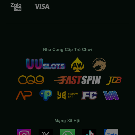
Nhà Cung Cấp Trò Chơi
Mạng Xã Hội