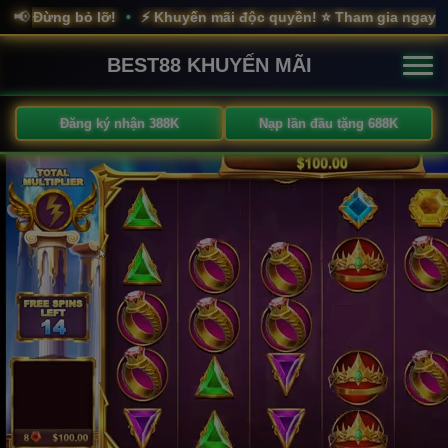
 Đừng bỏ lỡ!
⚡️ Khuyến mãi độc quyền! ⭐ Tham gia ngay nhận 
📢
•
BEST88 KHUYẾN MÃI
Đăng ký nhận 388K
Nạp lần đầu tặng 688K