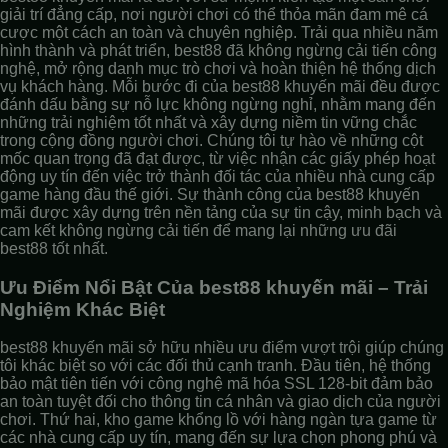
giải trí đẳng cấp, nơi người chơi có thể thỏa mãn đam mê cá
cược một cách an toàn và chuyên nghiệp. Trải qua nhiều năm
hình thành và phát triển, best88 đã không ngừng cải tiến công
nghệ, mở rộng danh mục trò chơi và hoàn thiện hệ thống dịch
vụ khách hàng. Mỗi bước đi của best88 khuyến mãi đều được
đánh dấu bằng sự nỗ lực không ngừng nghỉ, nhằm mang đến
những trải nghiệm tốt nhất và xây dựng niềm tin vững chắc
trong cộng đồng người chơi. Chúng tôi tự hào về những cột
mốc quan trọng đã đạt được, từ việc nhận các giấy phép hoạt
động uy tín đến việc trở thành đối tác của nhiều nhà cung cấp
game hàng đầu thế giới. Sự thành công của best88 khuyến
mãi được xây dựng trên nền tảng của sự tin cậy, minh bạch và
cam kết không ngừng cải tiến để mang lại những ưu đãi
best88 tốt nhất.
Ưu Điểm Nổi Bật Của best88 khuyến mãi – Trải
Nghiệm Khác Biệt
best88 khuyến mãi sở hữu nhiều ưu điểm vượt trội giúp chúng
tôi khác biệt so với các đối thủ cạnh tranh. Đầu tiên, hệ thống
bảo mật tiên tiến với công nghệ mã hóa SSL 128-bit đảm bảo
an toàn tuyệt đối cho thông tin cá nhân và giao dịch của người
chơi. Thứ hai, kho game khổng lồ với hàng ngàn tựa game từ
các nhà cung cấp uy tín, mang đến sự lựa chọn phong phú và