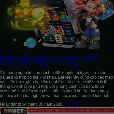
Bí Quyết Chọn Game Hay Nhất Tại best88
khuyến mãi Để Tăng Tỷ Lệ Thắng
Với hàng ngàn trò chơi tại best88 khuyến mãi, việc lựa chọn
game phù hợp có thể khó khăn. Bài viết này cung cấp các mẹo
và chiến lược giúp bạn tìm ra những trò chơi best88 có tỷ lệ
thắng cao nhất và phù hợp với phong cách của bạn, từ cá
cược thể thao đến sòng bạc, bắn cá và nổ hũ. Áp dụng ngay
để tối ưu hóa trải nghiệm và nhận các ưu đãi best88 tốt nhất.
Ngày đăng: 04 tháng 05 năm 2026
Đọc thêm