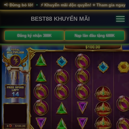
 Đừng bỏ lỡ!
⚡️ Khuyến mãi độc quyền! ⭐ Tham gia ngay nhận 
📢
•
BEST88 KHUYẾN MÃI
Đăng ký nhận 388K
Nạp lần đầu tặng 688K