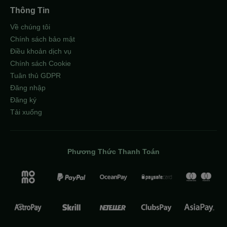
Thông Tin
Về chúng tôi
Chính sách bảo mật
Điều khoản dịch vụ
Chính sách Cookie
Tuân thủ GDPR
Đăng nhập
Đăng ký
Tải xuống
Phương Thức Thanh Toán