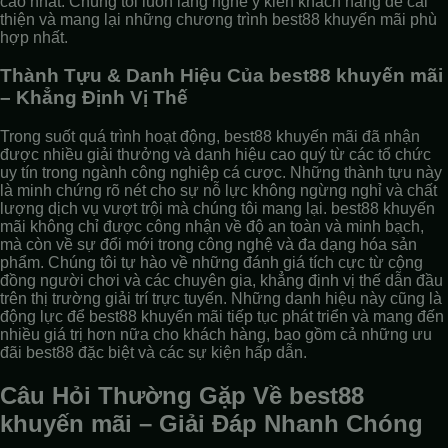
cao nhất. Chúng tôi luôn lắng nghe ý kiến khách hàng để cải
thiện và mang lại những chương trình best88 khuyến mãi phù
hợp nhất.
Thành Tựu & Danh Hiệu Của best88 khuyến mãi
– Khẳng Định Vị Thế
Trong suốt quá trình hoạt động, best88 khuyến mãi đã nhận
được nhiều giải thưởng và danh hiệu cao quý từ các tổ chức
uy tín trong ngành công nghiệp cá cược. Những thành tựu này
là minh chứng rõ nét cho sự nỗ lực không ngừng nghỉ và chất
lượng dịch vụ vượt trội mà chúng tôi mang lại. best88 khuyến
mãi không chỉ được công nhận về độ an toàn và minh bạch,
mà còn về sự đổi mới trong công nghệ và đa dạng hóa sản
phẩm. Chúng tôi tự hào về những đánh giá tích cực từ cộng
đồng người chơi và các chuyên gia, khẳng định vị thế dẫn đầu
trên thị trường giải trí trực tuyến. Những danh hiệu này cũng là
động lực để best88 khuyến mãi tiếp tục phát triển và mang đến
nhiều giá trị hơn nữa cho khách hàng, bao gồm cả những ưu
đãi best88 đặc biệt và các sự kiện hấp dẫn.
Câu Hỏi Thường Gặp Về best88
khuyến mãi – Giải Đáp Nhanh Chóng