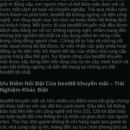
giải trí đẳng cấp, nơi người chơi có thể thỏa mãn đam mê cá
cược một cách an toàn và chuyên nghiệp. Trải qua nhiều năm
hình thành và phát triển, best88 đã không ngừng cải tiến công
nghệ, mở rộng danh mục trò chơi và hoàn thiện hệ thống dịch
vụ khách hàng. Mỗi bước đi của best88 khuyến mãi đều được
đánh dấu bằng sự nỗ lực không ngừng nghỉ, nhằm mang đến
những trải nghiệm tốt nhất và xây dựng niềm tin vững chắc
trong cộng đồng người chơi. Chúng tôi tự hào về những cột
mốc quan trọng đã đạt được, từ việc nhận các giấy phép hoạt
động uy tín đến việc trở thành đối tác của nhiều nhà cung cấp
game hàng đầu thế giới. Sự thành công của best88 khuyến
mãi được xây dựng trên nền tảng của sự tin cậy, minh bạch và
cam kết không ngừng cải tiến để mang lại những ưu đãi
best88 tốt nhất.
Ưu Điểm Nổi Bật Của best88 khuyến mãi – Trải
Nghiệm Khác Biệt
best88 khuyến mãi sở hữu nhiều ưu điểm vượt trội giúp chúng
tôi khác biệt so với các đối thủ cạnh tranh. Đầu tiên, hệ thống
bảo mật tiên tiến với công nghệ mã hóa SSL 128-bit đảm bảo
an toàn tuyệt đối cho thông tin cá nhân và giao dịch của người
chơi. Thứ hai, kho game khổng lồ với hàng ngàn tựa game từ
các nhà cung cấp uy tín, mang đến sự lựa chọn phong phú và