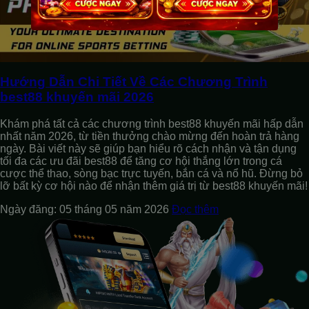
Hướng Dẫn Chi Tiết Về Các Chương Trình
best88 khuyến mãi 2026
Khám phá tất cả các chương trình best88 khuyến mãi hấp dẫn
nhất năm 2026, từ tiền thưởng chào mừng đến hoàn trả hàng
ngày. Bài viết này sẽ giúp bạn hiểu rõ cách nhận và tận dụng
tối đa các ưu đãi best88 để tăng cơ hội thắng lớn trong cá
cược thể thao, sòng bạc trực tuyến, bắn cá và nổ hũ. Đừng bỏ
lỡ bất kỳ cơ hội nào để nhận thêm giá trị từ best88 khuyến mãi!
Ngày đăng: 05 tháng 05 năm 2026
Đọc thêm