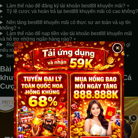
Làm thế nào để đăng ký tài khoản best88 khuyến mãi?
+
Tỷ lệ cược và hoàn trả tại best88 khuyến mãi có cao không?
+
Nền tảng best88 khuyến mãi có thực sự an toàn và uy tín
không?
+
Làm thế nào để nạp tiền vào tài khoản best88 khuyến mãi
và hỗ trợ những ngân hàng nào?
+
Rút tiền từ best88 khuyến mãi mất bao lâu và phải làm gì
×
nếu rút tiền thất bại?
+
best88 khuyến mãi có ứng dụng di động (App) không?
+
Bài Viết Blog Mới Nhất Từ best88
khuyến mãi – Cập Nhật Kiến Thức Cá
Cược
×