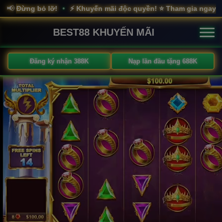
 Đừng bỏ lỡ!
⚡️ Khuyến mãi độc quyền! ⭐ Tham gia ngay nhận 
📢
•
BEST88 KHUYẾN MÃI
Đăng ký nhận 388K
Nạp lần đầu tặng 688K