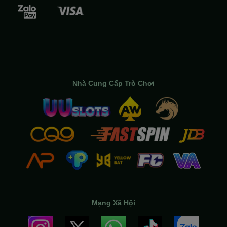
Nhà Cung Cấp Trò Chơi
Mạng Xã Hội