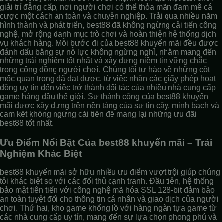
giải trí đẳng cấp, nơi người chơi có thể thỏa mãn đam mê cá
cược một cách an toàn và chuyên nghiệp. Trải qua nhiều năm
hình thành và phát triển, best88 đã không ngừng cải tiến công
nghệ, mở rộng danh mục trò chơi và hoàn thiện hệ thống dịch
vụ khách hàng. Mỗi bước đi của best88 khuyến mãi đều được
đánh dấu bằng sự nỗ lực không ngừng nghỉ, nhằm mang đến
những trải nghiệm tốt nhất và xây dựng niềm tin vững chắc
trong cộng đồng người chơi. Chúng tôi tự hào về những cột
mốc quan trọng đã đạt được, từ việc nhận các giấy phép hoạt
động uy tín đến việc trở thành đối tác của nhiều nhà cung cấp
game hàng đầu thế giới. Sự thành công của best88 khuyến
mãi được xây dựng trên nền tảng của sự tin cậy, minh bạch và
cam kết không ngừng cải tiến để mang lại những ưu đãi
best88 tốt nhất.
Ưu Điểm Nổi Bật Của best88 khuyến mãi – Trải
Nghiệm Khác Biệt
best88 khuyến mãi sở hữu nhiều ưu điểm vượt trội giúp chúng
tôi khác biệt so với các đối thủ cạnh tranh. Đầu tiên, hệ thống
bảo mật tiên tiến với công nghệ mã hóa SSL 128-bit đảm bảo
an toàn tuyệt đối cho thông tin cá nhân và giao dịch của người
chơi. Thứ hai, kho game khổng lồ với hàng ngàn tựa game từ
các nhà cung cấp uy tín, mang đến sự lựa chọn phong phú và