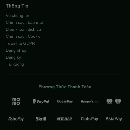
Thông Tin
Về chúng tôi
Chính sách bảo mật
Điều khoản dịch vụ
Chính sách Cookie
Tuân thủ GDPR
Đăng nhập
Đăng ký
Tải xuống
Phương Thức Thanh Toán