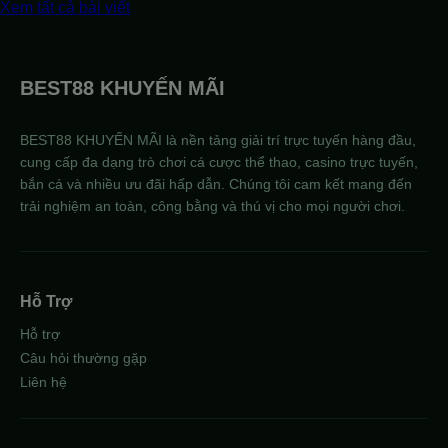
Xem tất cả bài viết
BEST88 KHUYẾN MÃI
BEST88 KHUYẾN MÃI là nền tảng giải trí trực tuyến hàng đầu,
cung cấp đa dạng trò chơi cá cược thể thao, casino trực tuyến,
bắn cá và nhiều ưu đãi hấp dẫn. Chúng tôi cam kết mang đến
trải nghiệm an toàn, công bằng và thú vị cho mọi người chơi.
Hỗ Trợ
Hỗ trợ
Câu hỏi thường gặp
Liên hệ