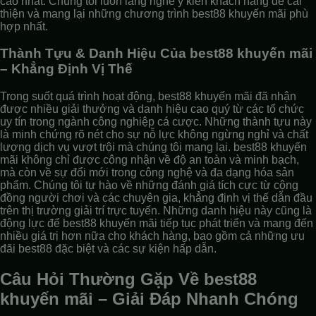
cao nhất. Chúng tôi luôn lắng nghe ý kiến khách hàng để cải
thiện và mang lại những chương trình best88 khuyến mãi phù
hợp nhất.
Thành Tựu & Danh Hiệu Của best88 khuyến mãi
– Khẳng Định Vị Thế
Trong suốt quá trình hoạt động, best88 khuyến mãi đã nhận
được nhiều giải thưởng và danh hiệu cao quý từ các tổ chức
uy tín trong ngành công nghiệp cá cược. Những thành tựu này
là minh chứng rõ nét cho sự nỗ lực không ngừng nghỉ và chất
lượng dịch vụ vượt trội mà chúng tôi mang lại. best88 khuyến
mãi không chỉ được công nhận về độ an toàn và minh bạch,
mà còn về sự đổi mới trong công nghệ và đa dạng hóa sản
phẩm. Chúng tôi tự hào về những đánh giá tích cực từ cộng
đồng người chơi và các chuyên gia, khẳng định vị thế dẫn đầu
trên thị trường giải trí trực tuyến. Những danh hiệu này cũng là
động lực để best88 khuyến mãi tiếp tục phát triển và mang đến
nhiều giá trị hơn nữa cho khách hàng, bao gồm cả những ưu
đãi best88 đặc biệt và các sự kiện hấp dẫn.
Câu Hỏi Thường Gặp Về best88
khuyến mãi – Giải Đáp Nhanh Chóng