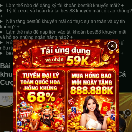
Làm thế nào để đăng ký tài khoản best88 khuyến mãi?
+
Tỷ lệ cược và hoàn trả tại best88 khuyến mãi có cao không?
+
Nền tảng best88 khuyến mãi có thực sự an toàn và uy tín
không?
+
Làm thế nào để nạp tiền vào tài khoản best88 khuyến mãi
và hỗ trợ những ngân hàng nào?
+
Rút tiền từ best88 khuyến mãi mất bao lâu và phải làm gì
×
nếu rút tiền thất bại?
+
best88 khuyến mãi có ứng dụng di động (App) không?
+
Bài Viết Blog Mới Nhất Từ best88
khuyến mãi – Cập Nhật Kiến Thức Cá
Cược
×