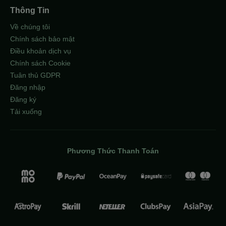
Thông Tin
Về chúng tôi
Chính sách bảo mật
Điều khoản dịch vụ
Chính sách Cookie
Tuân thủ GDPR
Đăng nhập
Đăng ký
Tải xuống
Phương Thức Thanh Toán