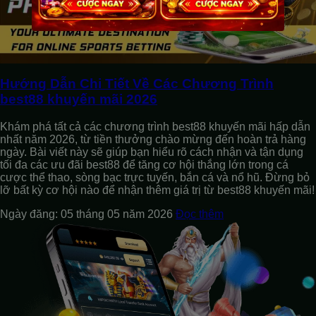
Hướng Dẫn Chi Tiết Về Các Chương Trình
best88 khuyến mãi 2026
Khám phá tất cả các chương trình best88 khuyến mãi hấp dẫn
nhất năm 2026, từ tiền thưởng chào mừng đến hoàn trả hàng
ngày. Bài viết này sẽ giúp bạn hiểu rõ cách nhận và tận dụng
tối đa các ưu đãi best88 để tăng cơ hội thắng lớn trong cá
cược thể thao, sòng bạc trực tuyến, bắn cá và nổ hũ. Đừng bỏ
lỡ bất kỳ cơ hội nào để nhận thêm giá trị từ best88 khuyến mãi!
Ngày đăng: 05 tháng 05 năm 2026
Đọc thêm