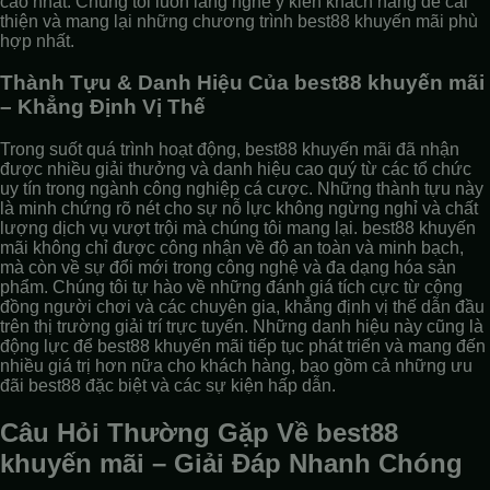
cao nhất. Chúng tôi luôn lắng nghe ý kiến khách hàng để cải
thiện và mang lại những chương trình best88 khuyến mãi phù
hợp nhất.
Thành Tựu & Danh Hiệu Của best88 khuyến mãi
– Khẳng Định Vị Thế
Trong suốt quá trình hoạt động, best88 khuyến mãi đã nhận
được nhiều giải thưởng và danh hiệu cao quý từ các tổ chức
uy tín trong ngành công nghiệp cá cược. Những thành tựu này
là minh chứng rõ nét cho sự nỗ lực không ngừng nghỉ và chất
lượng dịch vụ vượt trội mà chúng tôi mang lại. best88 khuyến
mãi không chỉ được công nhận về độ an toàn và minh bạch,
mà còn về sự đổi mới trong công nghệ và đa dạng hóa sản
phẩm. Chúng tôi tự hào về những đánh giá tích cực từ cộng
đồng người chơi và các chuyên gia, khẳng định vị thế dẫn đầu
trên thị trường giải trí trực tuyến. Những danh hiệu này cũng là
động lực để best88 khuyến mãi tiếp tục phát triển và mang đến
nhiều giá trị hơn nữa cho khách hàng, bao gồm cả những ưu
đãi best88 đặc biệt và các sự kiện hấp dẫn.
Câu Hỏi Thường Gặp Về best88
khuyến mãi – Giải Đáp Nhanh Chóng