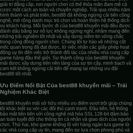
giải trí đẳng cấp, nơi người chơi có thể thỏa mãn đam mê cá
cược một cách an toàn và chuyên nghiệp. Trải qua nhiều năm
hình thành và phát triển, best88 đã không ngừng cải tiến công
nghệ, mở rộng danh mục trò chơi và hoàn thiện hệ thống dịch
vụ khách hàng. Mỗi bước đi của best88 khuyến mãi đều được
đánh dấu bằng sự nỗ lực không ngừng nghỉ, nhằm mang đến
những trải nghiệm tốt nhất và xây dựng niềm tin vững chắc
trong cộng đồng người chơi. Chúng tôi tự hào về những cột
mốc quan trọng đã đạt được, từ việc nhận các giấy phép hoạt
động uy tín đến việc trở thành đối tác của nhiều nhà cung cấp
game hàng đầu thế giới. Sự thành công của best88 khuyến
mãi được xây dựng trên nền tảng của sự tin cậy, minh bạch và
cam kết không ngừng cải tiến để mang lại những ưu đãi
best88 tốt nhất.
Ưu Điểm Nổi Bật Của best88 khuyến mãi – Trải
Nghiệm Khác Biệt
best88 khuyến mãi sở hữu nhiều ưu điểm vượt trội giúp chúng
tôi khác biệt so với các đối thủ cạnh tranh. Đầu tiên, hệ thống
bảo mật tiên tiến với công nghệ mã hóa SSL 128-bit đảm bảo
an toàn tuyệt đối cho thông tin cá nhân và giao dịch của người
chơi. Thứ hai, kho game khổng lồ với hàng ngàn tựa game từ
các nhà cung cấp uy tín, mang đến sự lựa chọn phong phú và