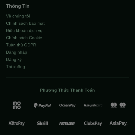
Thông Tin
Về chúng tôi
Chính sách bảo mật
Điều khoản dịch vụ
Chính sách Cookie
Tuân thủ GDPR
Đăng nhập
Đăng ký
Tải xuống
Phương Thức Thanh Toán