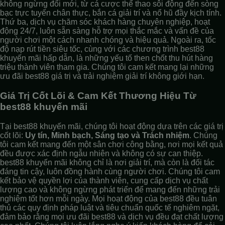
không ngừng đổi mới, từ cá cược thể thao sôi động đến sòng
bạc trực tuyến chân thực, bắn cá giải trí và nổ hũ đầy kịch tính.
Thứ ba, dịch vụ chăm sóc khách hàng chuyên nghiệp, hoạt
động 24/7, luôn sẵn sàng hỗ trợ mọi thắc mắc và vấn đề của
người chơi một cách nhanh chóng và hiệu quả. Ngoài ra, tốc
độ nạp rút tiền siêu tốc, cùng với các chương trình best88
khuyến mãi hấp dẫn, là những yếu tố then chốt thu hút hàng
triệu thành viên tham gia. Chúng tôi cam kết mang lại những
ưu đãi best88 giá trị và trải nghiệm giải trí không giới hạn.
Giá Trị Cốt Lõi & Cam Kết Thương Hiệu Từ
best88 khuyến mãi
Tại best88 khuyến mãi, chúng tôi hoạt động dựa trên các giá trị
cốt lõi:
Uy tín, Minh bạch, Sáng tạo và Trách nhiệm
. Chúng
tôi cam kết mang đến một sân chơi công bằng, nơi mọi kết quả
đều được xác định ngẫu nhiên và không có sự can thiệp.
best88 khuyến mãi không chỉ là nơi giải trí, mà còn là đối tác
đáng tin cậy, luôn đồng hành cùng người chơi. Chúng tôi cam
kết bảo vệ quyền lợi của thành viên, cung cấp dịch vụ chất
lượng cao và không ngừng phát triển để mang đến những trải
nghiệm tốt hơn mỗi ngày. Mọi hoạt động của best88 đều tuân
thủ các quy định pháp luật và tiêu chuẩn quốc tế nghiêm ngặt,
đảm bảo rằng mọi ưu đãi best88 và dịch vụ đều đạt chất lượng