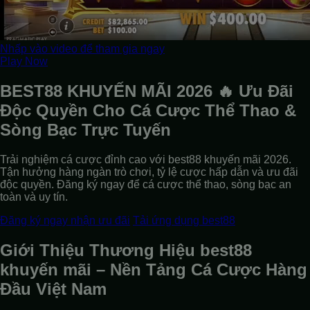
Nhấp vào video để tham gia ngay
Play Now
BEST88 KHUYẾN MÃI 2026 🔥 Ưu Đãi
Độc Quyền Cho Cá Cược Thể Thao &
Sòng Bạc Trực Tuyến
Trải nghiệm cá cược đỉnh cao với best88 khuyến mãi 2026.
Tận hưởng hàng ngàn trò chơi, tỷ lệ cược hấp dẫn và ưu đãi
độc quyền. Đăng ký ngay để cá cược thể thao, sòng bạc an
toàn và uy tín.
Đăng ký ngay nhận ưu đãi
Tải ứng dụng best88
Giới Thiệu Thương Hiệu best88
khuyến mãi – Nền Tảng Cá Cược Hàng
Đầu Việt Nam