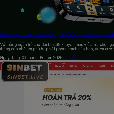
Bí Quyết Chọn Game Hay Nhất Tại best88 khuyế
Với hàng ngàn trò chơi tại best88 khuyến mãi, việc lựa chọn g
thắng cao nhất và phù hợp với phong cách của bạn, từ cá cược 
Ngày đăng: 04 tháng 05 năm 2026
Đọc thêm