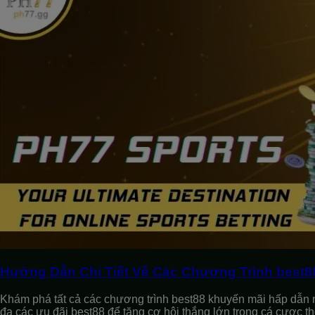
Hướng Dẫn Chi Tiết Về Các Chương Trình best8
Khám phá tất cả các chương trình best88 khuyến mãi hấp dẫn n
đa các ưu đãi best88 để tăng cơ hội thắng lớn trong cá cược th