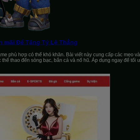
n mãi Để Tăng Tỷ Lệ Thắng
ame phù hợp có thể khó khăn. Bài viết này cung cấp các mẹo và 
thể thao đến sòng bạc, bắn cá và nổ hũ. Áp dụng ngay để tối ưu