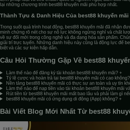
lại những chương trình best88 khuyến mãi phù hợp nhất.
Thành Tựu & Danh Hiệu Của best88 khuyến mãi 
Trong suốt quá trình hoạt động, best88 khuyến mãi đã nhận đư
minh chứng rõ nét cho sự nỗ lực không ngừng nghỉ và chất lượ
về sự đổi mới trong công nghệ và đa dạng hóa sản phẩm. Chúng 
giải trí trực tuyến. Những danh hiệu này cũng là động lực để 
biệt và các sự kiện hấp dẫn.
Câu Hỏi Thường Gặp Về best88 khuyế
Làm thế nào để đăng ký tài khoản best88 khuyến mãi?
+
Tỷ lệ cược và hoàn trả tại best88 khuyến mãi có cao không?
Nền tảng best88 khuyến mãi có thực sự an toàn và uy tín k
Làm thế nào để nạp tiền vào tài khoản best88 khuyến mãi 
Rút tiền từ best88 khuyến mãi mất bao lâu và phải làm gì nếu 
best88 khuyến mãi có ứng dụng di động (App) không?
+
Bài Viết Blog Mới Nhất Từ best88 khu