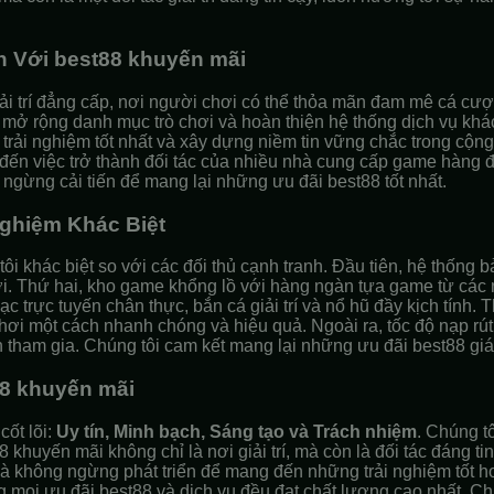
in Với best88 khuyến mãi
iải trí đẳng cấp, nơi người chơi có thể thỏa mãn đam mê cá cư
ệ, mở rộng danh mục trò chơi và hoàn thiện hệ thống dịch vụ 
ải nghiệm tốt nhất và xây dựng niềm tin vững chắc trong cộn
n đến việc trở thành đối tác của nhiều nhà cung cấp game hàng
 ngừng cải tiến để mang lại những ưu đãi best88 tốt nhất.
Nghiệm Khác Biệt
ôi khác biệt so với các đối thủ cạnh tranh. Đầu tiên, hệ thống
chơi. Thứ hai, kho game khổng lồ với hàng ngàn tựa game từ cá
c trực tuyến chân thực, bắn cá giải trí và nổ hũ đầy kịch tính
hơi một cách nhanh chóng và hiệu quả. Ngoài ra, tốc độ nạp rút
 tham gia. Chúng tôi cam kết mang lại những ưu đãi best88 giá tr
88 khuyến mãi
cốt lõi:
Uy tín, Minh bạch, Sáng tạo và Trách nhiệm
. Chúng t
khuyến mãi không chỉ là nơi giải trí, mà còn là đối tác đáng t
và không ngừng phát triển để mang đến những trải nghiệm tốt h
g mọi ưu đãi best88 và dịch vụ đều đạt chất lượng cao nhất. Ch