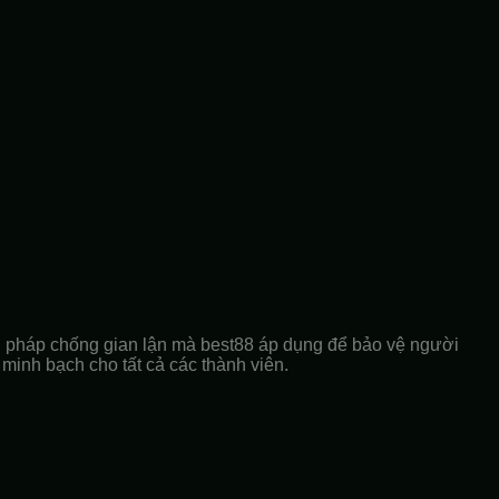
ện pháp chống gian lận mà best88 áp dụng để bảo vệ người
minh bạch cho tất cả các thành viên.