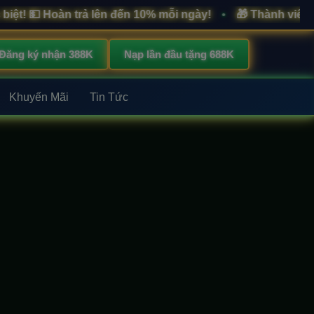
 Hoàn trả lên đến 10% mỗi ngày!
•
🎁 Thành viên mới nhậ
Đăng ký nhận 388K
Nạp lần đầu tặng 688K
Khuyến Mãi
Tin Tức