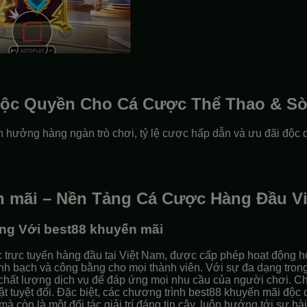
ộc Quyền Cho Cá Cược Thể Thao & Sò
 hưởng hàng ngàn trò chơi, tỷ lệ cược hấp dẫn và ưu đãi độc 
n mãi – Nền Tảng Cá Cược Hàng Đầu V
ng Với best88 khuyến mãi
 trực tuyến hàng đầu tại Việt Nam, được cấp phép hoạt động hợ
inh bạch và công bằng cho mọi thành viên. Với sự đa dạng tron
hất lượng dịch vụ để đáp ứng mọi nhu cầu của người chơi. Chún
tuyệt đối. Đặc biệt, các chương trình best88 khuyến mãi độc qu
mà còn là một đối tác giải trí đáng tin cậy, luôn hướng tới sự