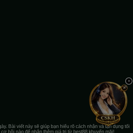
×
. Bài viết này sẽ giúp bạn hiểu rõ cách nhận và tận dụng tối
 cơ hội nào để nhận thêm giá trị từ best88 khuyến mãi!