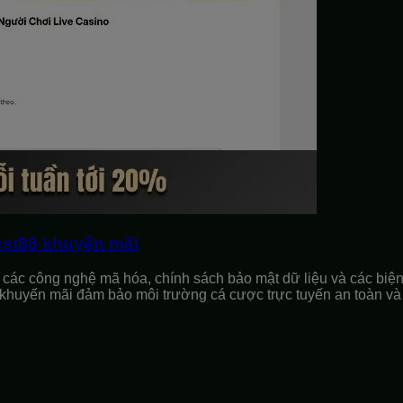
est88 khuyến mãi
về các công nghệ mã hóa, chính sách bảo mật dữ liệu và các bi
8 khuyến mãi đảm bảo môi trường cá cược trực tuyến an toàn và 