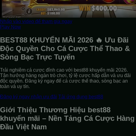
Nhấp vào video để tham gia ngay
Play Now
BEST88 KHUYẾN MÃI 2026 🔥 Ưu Đãi
Độc Quyền Cho Cá Cược Thể Thao &
Sòng Bạc Trực Tuyến
Trải nghiệm cá cược đỉnh cao với best88 khuyến mãi 2026.
Tận hưởng hàng ngàn trò chơi, tỷ lệ cược hấp dẫn và ưu đãi
độc quyền. Đăng ký ngay để cá cược thể thao, sòng bạc an
toàn và uy tín.
Đăng ký ngay nhận ưu đãi
Tải ứng dụng best88
Giới Thiệu Thương Hiệu best88
khuyến mãi – Nền Tảng Cá Cược Hàng
Đầu Việt Nam