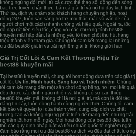
không ngừng đổi mới, từ cá cược thể thao sôi động đến sòng
bạc trực tuyến chân thực, bắn cá giải trí và nổ hũ đầy kịch tính.
Thứ ba, dịch vụ chăm sóc khách hàng chuyên nghiệp, hoạt
động 24/7, luôn sẵn sàng hỗ trợ mọi thắc mắc và vấn đề của
người chơi một cách nhanh chóng và hiệu quả. Ngoài ra, tốc
độ nạp rút tiền siêu tốc, cùng với các chương trình best88
khuyến mãi hấp dẫn, là những yếu tố then chốt thu hút hàng
triệu thành viên tham gia. Chúng tôi cam kết mang lại những
ưu đãi best88 giá trị và trải nghiệm giải trí không giới hạn.
Giá Trị Cốt Lõi & Cam Kết Thương Hiệu Từ
best88 khuyến mãi
Tại best88 khuyến mãi, chúng tôi hoạt động dựa trên các giá trị
cốt lõi:
Uy tín, Minh bạch, Sáng tạo và Trách nhiệm
. Chúng
tôi cam kết mang đến một sân chơi công bằng, nơi mọi kết quả
đều được xác định ngẫu nhiên và không có sự can thiệp.
best88 khuyến mãi không chỉ là nơi giải trí, mà còn là đối tác
đáng tin cậy, luôn đồng hành cùng người chơi. Chúng tôi cam
kết bảo vệ quyền lợi của thành viên, cung cấp dịch vụ chất
lượng cao và không ngừng phát triển để mang đến những trải
nghiệm tốt hơn mỗi ngày. Mọi hoạt động của best88 đều tuân
thủ các quy định pháp luật và tiêu chuẩn quốc tế nghiêm ngặt,
đảm bảo rằng mọi ưu đãi best88 và dịch vụ đều đạt chất lượng