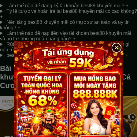
Làm thế nào để đăng ký tài khoản best88 khuyến mãi?
+
Tỷ lệ cược và hoàn trả tại best88 khuyến mãi có cao không?
+
Nền tảng best88 khuyến mãi có thực sự an toàn và uy tín
không?
+
Làm thế nào để nạp tiền vào tài khoản best88 khuyến mãi
và hỗ trợ những ngân hàng nào?
+
Rút tiền từ best88 khuyến mãi mất bao lâu và phải làm gì
×
nếu rút tiền thất bại?
+
best88 khuyến mãi có ứng dụng di động (App) không?
+
Bài Viết Blog Mới Nhất Từ best88
khuyến mãi – Cập Nhật Kiến Thức Cá
Cược
×