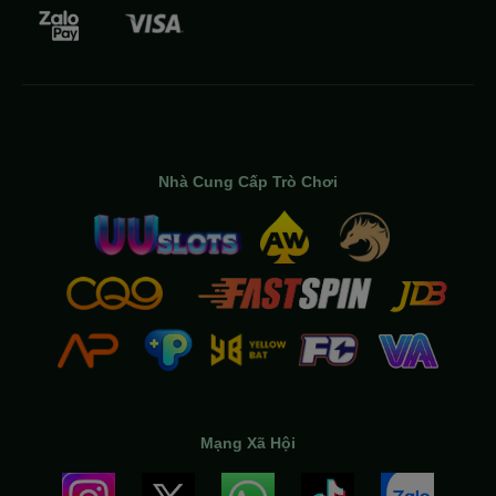
Nhà Cung Cấp Trò Chơi
Mạng Xã Hội