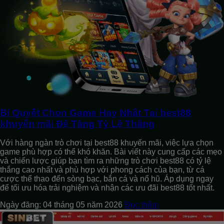
Bí Quyết Chọn Game Hay Nhất Tại best88
khuyến mãi Để Tăng Tỷ Lệ Thắng
Với hàng ngàn trò chơi tại best88 khuyến mãi, việc lựa chọn
game phù hợp có thể khó khăn. Bài viết này cung cấp các mẹo
và chiến lược giúp bạn tìm ra những trò chơi best88 có tỷ lệ
thắng cao nhất và phù hợp với phong cách của bạn, từ cá
cược thể thao đến sòng bạc, bắn cá và nổ hũ. Áp dụng ngay
để tối ưu hóa trải nghiệm và nhận các ưu đãi best88 tốt nhất.
Ngày đăng: 04 tháng 05 năm 2026
Đọc thêm