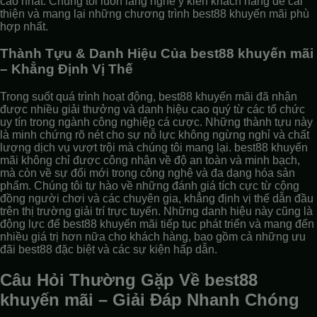
cao nhất. Chúng tôi luôn lắng nghe ý kiến khách hàng để cải
thiện và mang lại những chương trình best88 khuyến mãi phù
hợp nhất.
Thành Tựu & Danh Hiệu Của best88 khuyến mãi
– Khẳng Định Vị Thế
Trong suốt quá trình hoạt động, best88 khuyến mãi đã nhận
được nhiều giải thưởng và danh hiệu cao quý từ các tổ chức
uy tín trong ngành công nghiệp cá cược. Những thành tựu này
là minh chứng rõ nét cho sự nỗ lực không ngừng nghỉ và chất
lượng dịch vụ vượt trội mà chúng tôi mang lại. best88 khuyến
mãi không chỉ được công nhận về độ an toàn và minh bạch,
mà còn về sự đổi mới trong công nghệ và đa dạng hóa sản
phẩm. Chúng tôi tự hào về những đánh giá tích cực từ cộng
đồng người chơi và các chuyên gia, khẳng định vị thế dẫn đầu
trên thị trường giải trí trực tuyến. Những danh hiệu này cũng là
động lực để best88 khuyến mãi tiếp tục phát triển và mang đến
nhiều giá trị hơn nữa cho khách hàng, bao gồm cả những ưu
đãi best88 đặc biệt và các sự kiện hấp dẫn.
Câu Hỏi Thường Gặp Về best88
khuyến mãi – Giải Đáp Nhanh Chóng