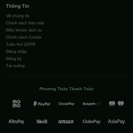
Thông Tin
Về chúng tôi
Chính sách bảo mật
Điều khoản dịch vụ
Chính sách Cookie
Tuân thủ GDPR
Đăng nhập
Đăng ký
Tải xuống
Phương Thức Thanh Toán