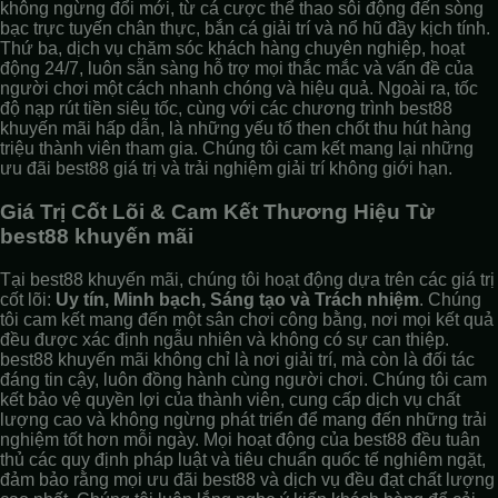
không ngừng đổi mới, từ cá cược thể thao sôi động đến sòng
bạc trực tuyến chân thực, bắn cá giải trí và nổ hũ đầy kịch tính.
Thứ ba, dịch vụ chăm sóc khách hàng chuyên nghiệp, hoạt
động 24/7, luôn sẵn sàng hỗ trợ mọi thắc mắc và vấn đề của
người chơi một cách nhanh chóng và hiệu quả. Ngoài ra, tốc
độ nạp rút tiền siêu tốc, cùng với các chương trình best88
khuyến mãi hấp dẫn, là những yếu tố then chốt thu hút hàng
triệu thành viên tham gia. Chúng tôi cam kết mang lại những
ưu đãi best88 giá trị và trải nghiệm giải trí không giới hạn.
Giá Trị Cốt Lõi & Cam Kết Thương Hiệu Từ
best88 khuyến mãi
Tại best88 khuyến mãi, chúng tôi hoạt động dựa trên các giá trị
cốt lõi:
Uy tín, Minh bạch, Sáng tạo và Trách nhiệm
. Chúng
tôi cam kết mang đến một sân chơi công bằng, nơi mọi kết quả
đều được xác định ngẫu nhiên và không có sự can thiệp.
best88 khuyến mãi không chỉ là nơi giải trí, mà còn là đối tác
đáng tin cậy, luôn đồng hành cùng người chơi. Chúng tôi cam
kết bảo vệ quyền lợi của thành viên, cung cấp dịch vụ chất
lượng cao và không ngừng phát triển để mang đến những trải
nghiệm tốt hơn mỗi ngày. Mọi hoạt động của best88 đều tuân
thủ các quy định pháp luật và tiêu chuẩn quốc tế nghiêm ngặt,
đảm bảo rằng mọi ưu đãi best88 và dịch vụ đều đạt chất lượng