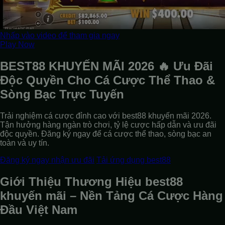
Nhấp vào video để tham gia ngay
Play Now
BEST88 KHUYẾN MÃI 2026 🔥 Ưu Đãi
Độc Quyền Cho Cá Cược Thể Thao &
Sòng Bạc Trực Tuyến
Trải nghiệm cá cược đỉnh cao với best88 khuyến mãi 2026.
Tận hưởng hàng ngàn trò chơi, tỷ lệ cược hấp dẫn và ưu đãi
độc quyền. Đăng ký ngay để cá cược thể thao, sòng bạc an
toàn và uy tín.
Đăng ký ngay nhận ưu đãi
Tải ứng dụng best88
Giới Thiệu Thương Hiệu best88
khuyến mãi – Nền Tảng Cá Cược Hàng
Đầu Việt Nam