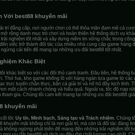
in Với best88 khuyến mãi
iải trí đẳng cấp, nơi người chơi có thể thỏa mãn đam mê cá cư
ệ, mở rộng danh mục trò chơi và hoàn thiện hệ thống dịch vụ 
ải nghiệm tốt nhất và xây dựng niềm tin vững chắc trong cộn
n đến việc trở thành đối tác của nhiều nhà cung cấp game hàng
 ngừng cải tiến để mang lại những ưu đãi best88 tốt nhất.
Nghiệm Khác Biệt
ôi khác biệt so với các đối thủ cạnh tranh. Đầu tiên, hệ thống
chơi. Thứ hai, kho game khổng lồ với hàng ngàn tựa game từ cá
c trực tuyến chân thực, bắn cá giải trí và nổ hũ đầy kịch tính
hơi một cách nhanh chóng và hiệu quả. Ngoài ra, tốc độ nạp rút
 tham gia. Chúng tôi cam kết mang lại những ưu đãi best88 giá tr
88 khuyến mãi
cốt lõi:
Uy tín, Minh bạch, Sáng tạo và Trách nhiệm
. Chúng t
khuyến mãi không chỉ là nơi giải trí, mà còn là đối tác đáng t
và không ngừng phát triển để mang đến những trải nghiệm tốt h
g mọi ưu đãi best88 và dịch vụ đều đạt chất lượng cao nhất. Ch