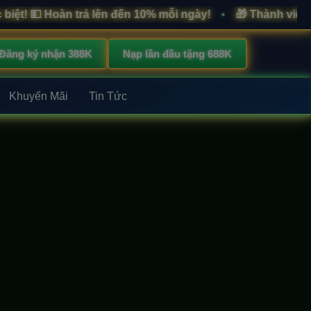
 Hoàn trả lên đến 10% mỗi ngày!
•
🎁 Thành viên mới nhậ
Đăng ký nhận 388K
Nạp lần đầu tặng 688K
Khuyến Mãi
Tin Tức