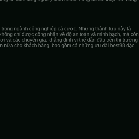
ín trong ngành công nghiệp cá cược. Những thành tựu này là
i không chỉ được công nhận về độ an toàn và minh bạch, mà còn
 và các chuyên gia, khẳng định vị thế dẫn đầu trên thị trường
ị hơn nữa cho khách hàng, bao gồm cả những ưu đãi best88 đặc