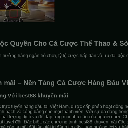
ộc Quyền Cho Cá Cược Thể Thao & Sò
 hưởng hàng ngàn trò chơi, tỷ lệ cược hấp dẫn và ưu đãi độc 
n mãi – Nền Tảng Cá Cược Hàng Đầu V
ng Với best88 khuyến mãi
 trực tuyến hàng đầu tại Việt Nam, được cấp phép hoạt động hợ
inh bạch và công bằng cho mọi thành viên. Với sự đa dạng tron
hất lượng dịch vụ để đáp ứng mọi nhu cầu của người chơi. Chún
tuyệt đối. Đặc biệt, các chương trình best88 khuyến mãi độc qu
mà còn là một đối tác giải trí đáng tin cậy, luôn hướng tới sự