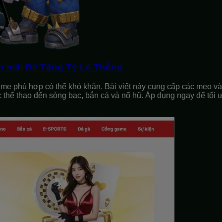
n mãi Để Tăng Tỷ Lệ Thắng
ame phù hợp có thể khó khăn. Bài viết này cung cấp các mẹo và 
thể thao đến sòng bạc, bắn cá và nổ hũ. Áp dụng ngay để tối ưu