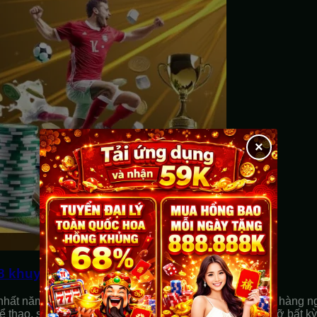
×
8 khuyến mãi 2026
hất năm 2026, từ tiền thưởng chào mừng đến hoàn trả hàng ngày
ể thao, sòng bạc trực tuyến, bắn cá và nổ hũ. Đừng bỏ lỡ bất kỳ