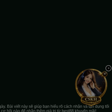
×
. Bài viết này sẽ giúp bạn hiểu rõ cách nhận và tận dụng tối
 cơ hội nào để nhận thêm giá trị từ best88 khuyến mãi!