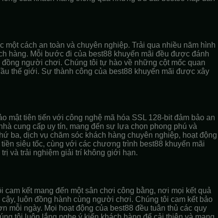
ợc một cách an toàn và chuyên nghiệp. Trải qua nhiều năm hình
khách hàng. Mỗi bước đi của best88 khuyến mãi đều được đánh
g đồng người chơi. Chúng tôi tự hào về những cột mốc quan
 đầu thế giới. Sự thành công của best88 khuyến mãi được xây
 bảo mật tiên tiến với công nghệ mã hóa SSL 128-bit đảm bảo an
c nhà cung cấp uy tín, mang đến sự lựa chọn phong phú và
. Thứ ba, dịch vụ chăm sóc khách hàng chuyên nghiệp, hoạt động
 tiền siêu tốc, cùng với các chương trình best88 khuyến mãi
ị và trải nghiệm giải trí không giới hạn.
ôi cam kết mang đến một sân chơi công bằng, nơi mọi kết quả
in cậy, luôn đồng hành cùng người chơi. Chúng tôi cam kết bảo
ơn mỗi ngày. Mọi hoạt động của best88 đều tuân thủ các quy
úng tôi luôn lắng nghe ý kiến khách hàng để cải thiện và mang