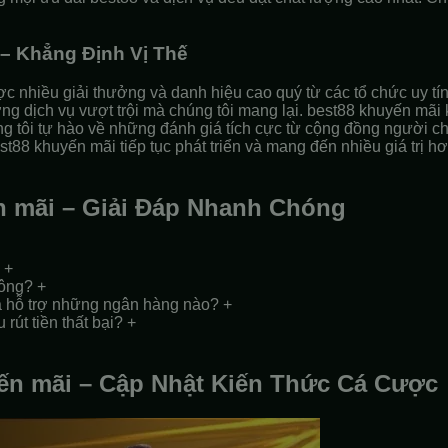
– Khẳng Định Vị Thế
ợc nhiều giải thưởng và danh hiệu cao quý từ các tổ chức uy t
ng dịch vụ vượt trội mà chúng tôi mang lại. best88 khuyến mã
tôi tự hào về những đánh giá tích cực từ cộng đồng người chơi
best88 khuyến mãi tiếp tục phát triển và mang đến nhiều giá tr
n mãi – Giải Đáp Nhanh Chóng
+
hông?
+
và hỗ trợ những ngân hàng nào?
+
rút tiền thất bại?
+
yến mãi – Cập Nhật Kiến Thức Cá Cược