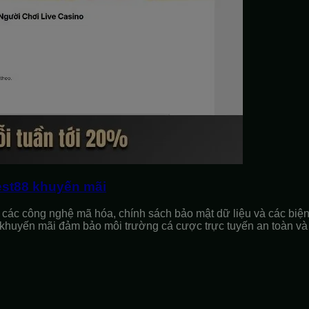
est88 khuyến mãi
về các công nghệ mã hóa, chính sách bảo mật dữ liệu và các bi
8 khuyến mãi đảm bảo môi trường cá cược trực tuyến an toàn và 