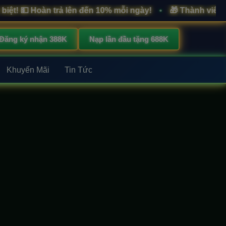
 Hoàn trả lên đến 10% mỗi ngày!
•
🎁 Thành viên mới nhậ
Đăng ký nhận 388K
Nạp lần đầu tặng 688K
Khuyến Mãi
Tin Tức