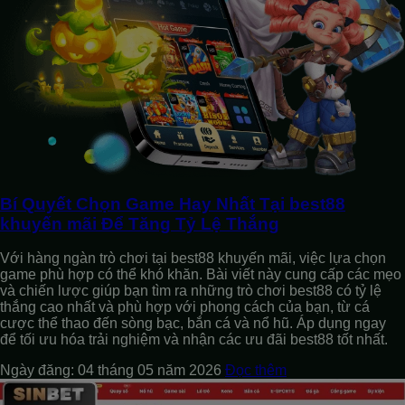
Bí Quyết Chọn Game Hay Nhất Tại best88
khuyến mãi Để Tăng Tỷ Lệ Thắng
Với hàng ngàn trò chơi tại best88 khuyến mãi, việc lựa chọn
game phù hợp có thể khó khăn. Bài viết này cung cấp các mẹo
và chiến lược giúp bạn tìm ra những trò chơi best88 có tỷ lệ
thắng cao nhất và phù hợp với phong cách của bạn, từ cá
cược thể thao đến sòng bạc, bắn cá và nổ hũ. Áp dụng ngay
để tối ưu hóa trải nghiệm và nhận các ưu đãi best88 tốt nhất.
Ngày đăng: 04 tháng 05 năm 2026
Đọc thêm