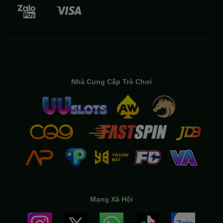
Nhà Cung Cấp Trò Chơi
Mạng Xã Hội