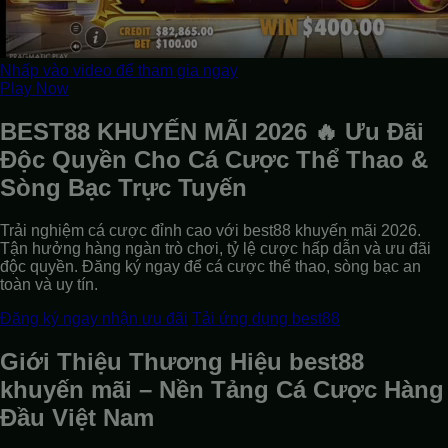
Nhấp vào video để tham gia ngay
Play Now
BEST88 KHUYẾN MÃI 2026 🔥 Ưu Đãi
Độc Quyền Cho Cá Cược Thể Thao &
Sòng Bạc Trực Tuyến
Trải nghiệm cá cược đỉnh cao với best88 khuyến mãi 2026.
Tận hưởng hàng ngàn trò chơi, tỷ lệ cược hấp dẫn và ưu đãi
độc quyền. Đăng ký ngay để cá cược thể thao, sòng bạc an
toàn và uy tín.
Đăng ký ngay nhận ưu đãi
Tải ứng dụng best88
Giới Thiệu Thương Hiệu best88
khuyến mãi – Nền Tảng Cá Cược Hàng
Đầu Việt Nam