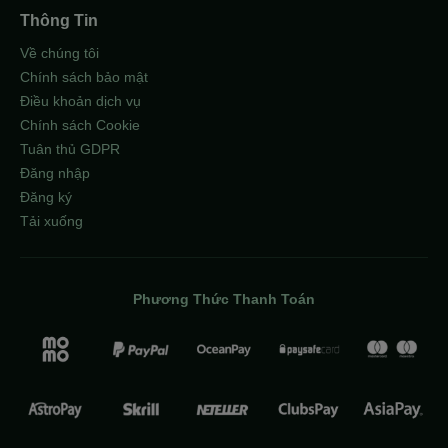
Thông Tin
Về chúng tôi
Chính sách bảo mật
Điều khoản dịch vụ
Chính sách Cookie
Tuân thủ GDPR
Đăng nhập
Đăng ký
Tải xuống
Phương Thức Thanh Toán