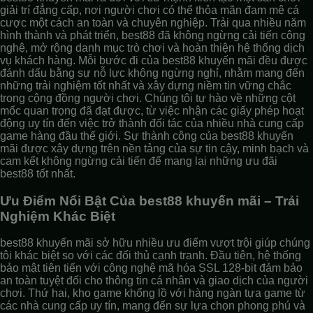
giải trí đẳng cấp, nơi người chơi có thể thỏa mãn đam mê cá
cược một cách an toàn và chuyên nghiệp. Trải qua nhiều năm
hình thành và phát triển, best88 đã không ngừng cải tiến công
nghệ, mở rộng danh mục trò chơi và hoàn thiện hệ thống dịch
vụ khách hàng. Mỗi bước đi của best88 khuyến mãi đều được
đánh dấu bằng sự nỗ lực không ngừng nghỉ, nhằm mang đến
những trải nghiệm tốt nhất và xây dựng niềm tin vững chắc
trong cộng đồng người chơi. Chúng tôi tự hào về những cột
mốc quan trọng đã đạt được, từ việc nhận các giấy phép hoạt
động uy tín đến việc trở thành đối tác của nhiều nhà cung cấp
game hàng đầu thế giới. Sự thành công của best88 khuyến
mãi được xây dựng trên nền tảng của sự tin cậy, minh bạch và
cam kết không ngừng cải tiến để mang lại những ưu đãi
best88 tốt nhất.
Ưu Điểm Nổi Bật Của best88 khuyến mãi – Trải
Nghiệm Khác Biệt
best88 khuyến mãi sở hữu nhiều ưu điểm vượt trội giúp chúng
tôi khác biệt so với các đối thủ cạnh tranh. Đầu tiên, hệ thống
bảo mật tiên tiến với công nghệ mã hóa SSL 128-bit đảm bảo
an toàn tuyệt đối cho thông tin cá nhân và giao dịch của người
chơi. Thứ hai, kho game khổng lồ với hàng ngàn tựa game từ
các nhà cung cấp uy tín, mang đến sự lựa chọn phong phú và