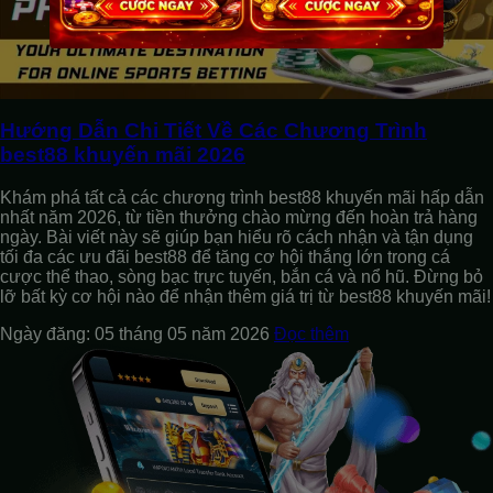
Hướng Dẫn Chi Tiết Về Các Chương Trình
best88 khuyến mãi 2026
Khám phá tất cả các chương trình best88 khuyến mãi hấp dẫn
nhất năm 2026, từ tiền thưởng chào mừng đến hoàn trả hàng
ngày. Bài viết này sẽ giúp bạn hiểu rõ cách nhận và tận dụng
tối đa các ưu đãi best88 để tăng cơ hội thắng lớn trong cá
cược thể thao, sòng bạc trực tuyến, bắn cá và nổ hũ. Đừng bỏ
lỡ bất kỳ cơ hội nào để nhận thêm giá trị từ best88 khuyến mãi!
Ngày đăng: 05 tháng 05 năm 2026
Đọc thêm