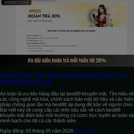
Giải Mã Các Tính Năng Bảo Mật Vượt Trội Của
best88 khuyến mãi
An toàn là ưu tiên hàng đầu tại best88 khuyến mãi. Tìm hiểu về
các công nghệ mã hóa, chính sách bảo mật dữ liệu và các biện
pháp chống gian lận mà best88 áp dụng để bảo vệ người chơi.
Bài viết này sẽ cung cấp cái nhìn sâu sắc về cách best88
khuyến mãi đảm bảo môi trường cá cược trực tuyến an toàn và
minh bạch cho tất cả các thành viên.
Ngày đăng: 03 tháng 05 năm 2026
Đọc thêm