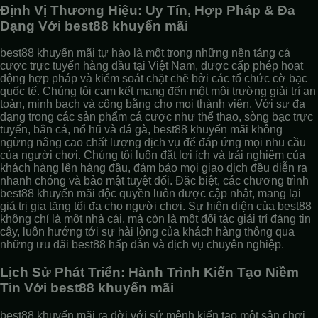
Định Vị Thương Hiệu: Uy Tín, Hợp Pháp & Đa
Dạng Với best88 khuyến mãi
best88 khuyến mãi tự hào là một trong những nền tảng cá
cược trực tuyến hàng đầu tại Việt Nam, được cấp phép hoạt
động hợp pháp và kiểm soát chặt chẽ bởi các tổ chức cờ bạc
quốc tế. Chúng tôi cam kết mang đến một môi trường giải trí an
toàn, minh bạch và công bằng cho mọi thành viên. Với sự đa
dạng trong các sản phẩm cá cược như thể thao, sòng bạc trực
tuyến, bắn cá, nổ hũ và đá gà, best88 khuyến mãi không
ngừng nâng cao chất lượng dịch vụ để đáp ứng mọi nhu cầu
của người chơi. Chúng tôi luôn đặt lợi ích và trải nghiệm của
khách hàng lên hàng đầu, đảm bảo mọi giao dịch đều diễn ra
nhanh chóng và bảo mật tuyệt đối. Đặc biệt, các chương trình
best88 khuyến mãi độc quyền luôn được cập nhật, mang lại
giá trị gia tăng tối đa cho người chơi. Sự hiện diện của best88
không chỉ là một nhà cái, mà còn là một đối tác giải trí đáng tin
cậy, luôn hướng tới sự hài lòng của khách hàng thông qua
những ưu đãi best88 hấp dẫn và dịch vụ chuyên nghiệp.
Lịch Sử Phát Triển: Hành Trình Kiến Tạo Niềm
Tin Với best88 khuyến mãi
best88 khuyến mãi ra đời với sứ mệnh kiến tạo một sân chơi