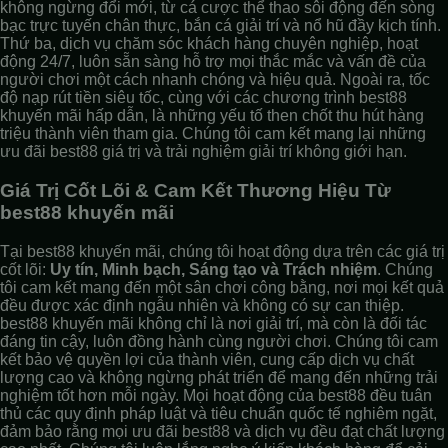
không ngừng đổi mới, từ cá cược thể thao sôi động đến sòng
bạc trực tuyến chân thực, bắn cá giải trí và nổ hũ đầy kịch tính.
Thứ ba, dịch vụ chăm sóc khách hàng chuyên nghiệp, hoạt
động 24/7, luôn sẵn sàng hỗ trợ mọi thắc mắc và vấn đề của
người chơi một cách nhanh chóng và hiệu quả. Ngoài ra, tốc
độ nạp rút tiền siêu tốc, cùng với các chương trình best88
khuyến mãi hấp dẫn, là những yếu tố then chốt thu hút hàng
triệu thành viên tham gia. Chúng tôi cam kết mang lại những
ưu đãi best88 giá trị và trải nghiệm giải trí không giới hạn.
Giá Trị Cốt Lõi & Cam Kết Thương Hiệu Từ
best88 khuyến mãi
Tại best88 khuyến mãi, chúng tôi hoạt động dựa trên các giá trị
cốt lõi:
Uy tín, Minh bạch, Sáng tạo và Trách nhiệm
. Chúng
tôi cam kết mang đến một sân chơi công bằng, nơi mọi kết quả
đều được xác định ngẫu nhiên và không có sự can thiệp.
best88 khuyến mãi không chỉ là nơi giải trí, mà còn là đối tác
đáng tin cậy, luôn đồng hành cùng người chơi. Chúng tôi cam
kết bảo vệ quyền lợi của thành viên, cung cấp dịch vụ chất
lượng cao và không ngừng phát triển để mang đến những trải
nghiệm tốt hơn mỗi ngày. Mọi hoạt động của best88 đều tuân
thủ các quy định pháp luật và tiêu chuẩn quốc tế nghiêm ngặt,
đảm bảo rằng mọi ưu đãi best88 và dịch vụ đều đạt chất lượng