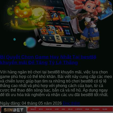
Bí Quyết Chọn Game Hay Nhất Tại best88
khuyến mãi Để Tăng Tỷ Lệ Thắng
Với hàng ngàn trò chơi tại best88 khuyến mãi, việc lựa chọn
game phù hợp có thể khó khăn. Bài viết này cung cấp các mẹo
và chiến lược giúp bạn tìm ra những trò chơi best88 có tỷ lệ
thắng cao nhất và phù hợp với phong cách của bạn, từ cá
cược thể thao đến sòng bạc, bắn cá và nổ hũ. Áp dụng ngay
để tối ưu hóa trải nghiệm và nhận các ưu đãi best88 tốt nhất.
Ngày đăng: 04 tháng 05 năm 2026
Đọc thêm