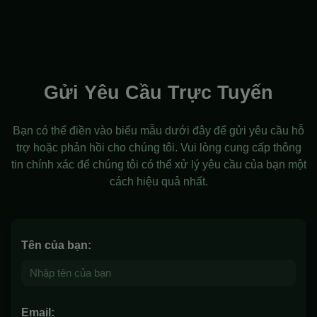
Gửi Yêu Cầu Trực Tuyến
Bạn có thể điền vào biểu mẫu dưới đây để gửi yêu cầu hỗ
trợ hoặc phản hồi cho chúng tôi. Vui lòng cung cấp thông
tin chính xác để chúng tôi có thể xử lý yêu cầu của bạn một
cách hiệu quả nhất.
Tên của bạn:
Email: