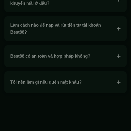
khuyến mãi ở đâu?
Làm cách nào để nạp và rút tiền từ tài khoản
+
Best88?
+
Best88 có an toàn và hợp pháp không?
+
Tôi nên làm gì nếu quên mật khẩu?