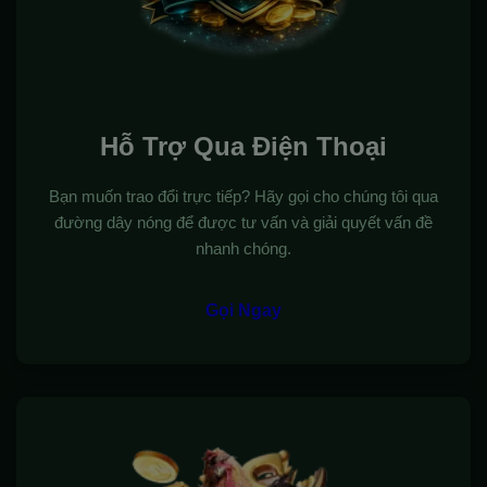
Hỗ Trợ Qua Điện Thoại
Bạn muốn trao đổi trực tiếp? Hãy gọi cho chúng tôi qua
đường dây nóng để được tư vấn và giải quyết vấn đề
nhanh chóng.
Gọi Ngay