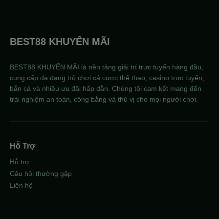
BEST88 KHUYẾN MÃI
BEST88 KHUYẾN MÃI là nền tảng giải trí trực tuyến hàng đầu,
cung cấp đa dạng trò chơi cá cược thể thao, casino trực tuyến,
bắn cá và nhiều ưu đãi hấp dẫn. Chúng tôi cam kết mang đến
trải nghiệm an toàn, công bằng và thú vị cho mọi người chơi.
Hỗ Trợ
Hỗ trợ
Câu hỏi thường gặp
Liên hệ