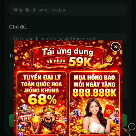
Chủ đề:
×
Tin nhắn của bạn:
Gửi Yêu Cầu
×