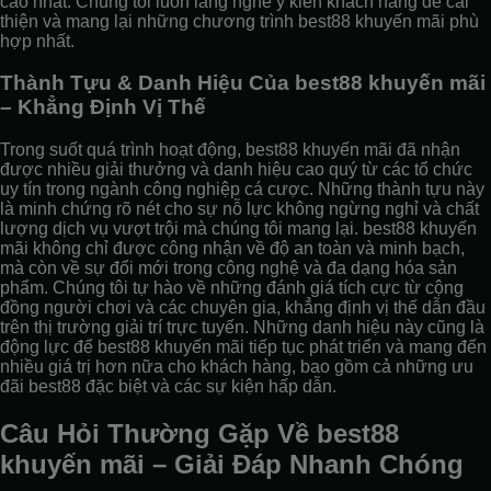
cao nhất. Chúng tôi luôn lắng nghe ý kiến khách hàng để cải
thiện và mang lại những chương trình best88 khuyến mãi phù
hợp nhất.
Thành Tựu & Danh Hiệu Của best88 khuyến mãi
– Khẳng Định Vị Thế
Trong suốt quá trình hoạt động, best88 khuyến mãi đã nhận
được nhiều giải thưởng và danh hiệu cao quý từ các tổ chức
uy tín trong ngành công nghiệp cá cược. Những thành tựu này
là minh chứng rõ nét cho sự nỗ lực không ngừng nghỉ và chất
lượng dịch vụ vượt trội mà chúng tôi mang lại. best88 khuyến
mãi không chỉ được công nhận về độ an toàn và minh bạch,
mà còn về sự đổi mới trong công nghệ và đa dạng hóa sản
phẩm. Chúng tôi tự hào về những đánh giá tích cực từ cộng
đồng người chơi và các chuyên gia, khẳng định vị thế dẫn đầu
trên thị trường giải trí trực tuyến. Những danh hiệu này cũng là
động lực để best88 khuyến mãi tiếp tục phát triển và mang đến
nhiều giá trị hơn nữa cho khách hàng, bao gồm cả những ưu
đãi best88 đặc biệt và các sự kiện hấp dẫn.
Câu Hỏi Thường Gặp Về best88
khuyến mãi – Giải Đáp Nhanh Chóng