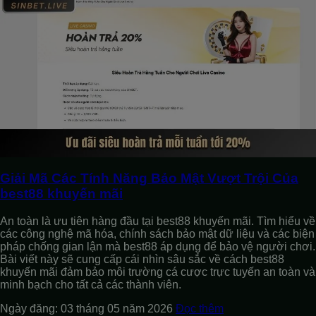
Giải Mã Các Tính Năng Bảo Mật Vượt Trội Của
best88 khuyến mãi
An toàn là ưu tiên hàng đầu tại best88 khuyến mãi. Tìm hiểu về
các công nghệ mã hóa, chính sách bảo mật dữ liệu và các biện
pháp chống gian lận mà best88 áp dụng để bảo vệ người chơi.
Bài viết này sẽ cung cấp cái nhìn sâu sắc về cách best88
khuyến mãi đảm bảo môi trường cá cược trực tuyến an toàn và
minh bạch cho tất cả các thành viên.
Ngày đăng: 03 tháng 05 năm 2026
Đọc thêm