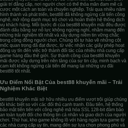
giải trí đẳng cấp, nơi người chơi có thể thỏa mãn đam mê cá
cược một cách an toàn và chuyên nghiệp. Trải qua nhiều năm
hình thành và phát triển, best88 đã không ngừng cải tiến công
nghệ, mở rộng danh mục trò chơi và hoàn thiện hệ thống dịch
vụ khách hàng. Mỗi bước đi của best88 khuyến mãi đều được
đánh dấu bằng sự nỗ lực không ngừng nghỉ, nhằm mang đến
những trải nghiệm tốt nhất và xây dựng niềm tin vững chắc
trong cộng đồng người chơi. Chúng tôi tự hào về những cột
mốc quan trọng đã đạt được, từ việc nhận các giấy phép hoạt
động uy tín đến việc trở thành đối tác của nhiều nhà cung cấp
game hàng đầu thế giới. Sự thành công của best88 khuyến
mãi được xây dựng trên nền tảng của sự tin cậy, minh bạch và
cam kết không ngừng cải tiến để mang lại những ưu đãi
best88 tốt nhất.
Ưu Điểm Nổi Bật Của best88 khuyến mãi – Trải
Nghiệm Khác Biệt
best88 khuyến mãi sở hữu nhiều ưu điểm vượt trội giúp chúng
tôi khác biệt so với các đối thủ cạnh tranh. Đầu tiên, hệ thống
bảo mật tiên tiến với công nghệ mã hóa SSL 128-bit đảm bảo
an toàn tuyệt đối cho thông tin cá nhân và giao dịch của người
chơi. Thứ hai, kho game khổng lồ với hàng ngàn tựa game từ
các nhà cung cấp uy tín, mang đến sự lựa chọn phong phú và