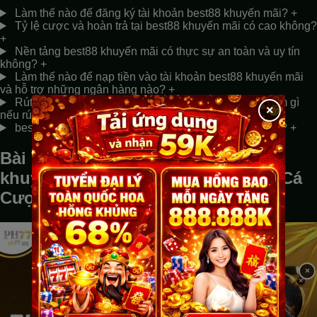
Làm thế nào để đăng ký tài khoản best88 khuyến mãi?
+
Tỷ lệ cược và hoàn trả tại best88 khuyến mãi có cao không?
+
Nền tảng best88 khuyến mãi có thực sự an toàn và uy tín
không?
+
Làm thế nào để nạp tiền vào tài khoản best88 khuyến mãi
và hỗ trợ những ngân hàng nào?
+
Rút tiền từ best88 khuyến mãi mất bao lâu và phải làm gì
×
nếu rút tiền thất bại?
+
best88 khuyến mãi có ứng dụng di động (App) không?
+
Bài Viết Blog Mới Nhất Từ best88
khuyến mãi – Cập Nhật Kiến Thức Cá
Cược
×