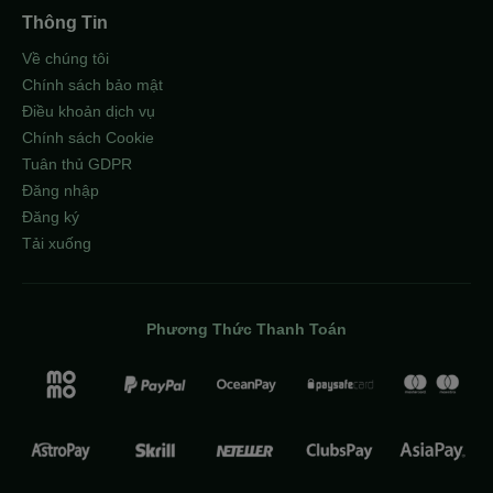
Thông Tin
Về chúng tôi
Chính sách bảo mật
Điều khoản dịch vụ
Chính sách Cookie
Tuân thủ GDPR
Đăng nhập
Đăng ký
Tải xuống
Phương Thức Thanh Toán