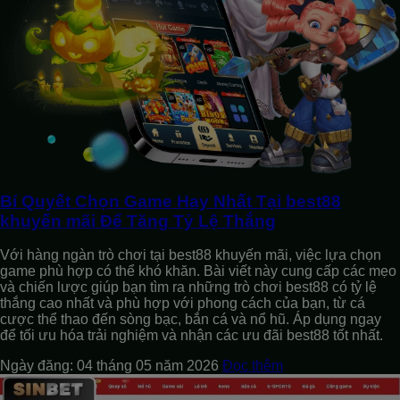
Bí Quyết Chọn Game Hay Nhất Tại best88
khuyến mãi Để Tăng Tỷ Lệ Thắng
Với hàng ngàn trò chơi tại best88 khuyến mãi, việc lựa chọn
game phù hợp có thể khó khăn. Bài viết này cung cấp các mẹo
và chiến lược giúp bạn tìm ra những trò chơi best88 có tỷ lệ
thắng cao nhất và phù hợp với phong cách của bạn, từ cá
cược thể thao đến sòng bạc, bắn cá và nổ hũ. Áp dụng ngay
để tối ưu hóa trải nghiệm và nhận các ưu đãi best88 tốt nhất.
Ngày đăng: 04 tháng 05 năm 2026
Đọc thêm