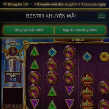
 Đừng bỏ lỡ!
⚡️ Khuyến mãi độc quyền! ⭐ Tham gia ngay nhận 
📢
•
BEST88 KHUYẾN MÃI
Đăng ký nhận 388K
Nạp lần đầu tặng 688K