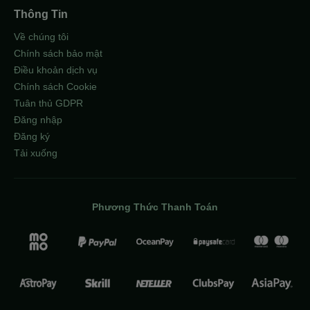
Thông Tin
Về chúng tôi
Chính sách bảo mật
Điều khoản dịch vụ
Chính sách Cookie
Tuân thủ GDPR
Đăng nhập
Đăng ký
Tải xuống
Phương Thức Thanh Toán