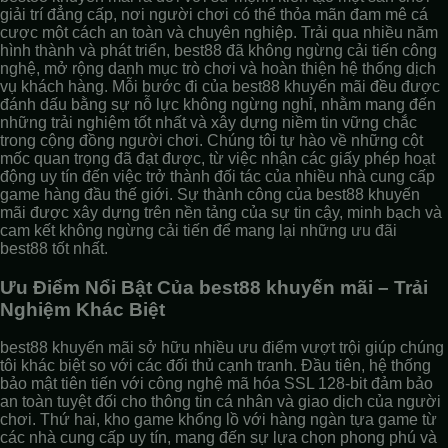
giải trí đẳng cấp, nơi người chơi có thể thỏa mãn đam mê cá
cược một cách an toàn và chuyên nghiệp. Trải qua nhiều năm
hình thành và phát triển, best88 đã không ngừng cải tiến công
nghệ, mở rộng danh mục trò chơi và hoàn thiện hệ thống dịch
vụ khách hàng. Mỗi bước đi của best88 khuyến mãi đều được
đánh dấu bằng sự nỗ lực không ngừng nghỉ, nhằm mang đến
những trải nghiệm tốt nhất và xây dựng niềm tin vững chắc
trong cộng đồng người chơi. Chúng tôi tự hào về những cột
mốc quan trọng đã đạt được, từ việc nhận các giấy phép hoạt
động uy tín đến việc trở thành đối tác của nhiều nhà cung cấp
game hàng đầu thế giới. Sự thành công của best88 khuyến
mãi được xây dựng trên nền tảng của sự tin cậy, minh bạch và
cam kết không ngừng cải tiến để mang lại những ưu đãi
best88 tốt nhất.
Ưu Điểm Nổi Bật Của best88 khuyến mãi – Trải
Nghiệm Khác Biệt
best88 khuyến mãi sở hữu nhiều ưu điểm vượt trội giúp chúng
tôi khác biệt so với các đối thủ cạnh tranh. Đầu tiên, hệ thống
bảo mật tiên tiến với công nghệ mã hóa SSL 128-bit đảm bảo
an toàn tuyệt đối cho thông tin cá nhân và giao dịch của người
chơi. Thứ hai, kho game khổng lồ với hàng ngàn tựa game từ
các nhà cung cấp uy tín, mang đến sự lựa chọn phong phú và