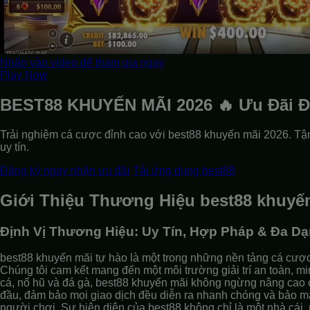
Nhấp vào video để tham gia ngay
Play Now
BEST88 KHUYẾN MÃI 2026 🔥 Ưu Đãi Đ
Trải nghiệm cá cược đỉnh cao với best88 khuyến mãi 2026. Tận
uy tín.
Đăng ký ngay nhận ưu đãi
Tải ứng dụng best88
Giới Thiệu Thương Hiệu best88 khuyế
Định Vị Thương Hiệu: Uy Tín, Hợp Pháp & Đa Dạ
best88 khuyến mãi tự hào là một trong những nền tảng cá cược
Chúng tôi cam kết mang đến một môi trường giải trí an toàn, m
cá, nổ hũ và đá gà, best88 khuyến mãi không ngừng nâng cao c
đầu, đảm bảo mọi giao dịch đều diễn ra nhanh chóng và bảo mật 
người chơi. Sự hiện diện của best88 không chỉ là một nhà cái, 