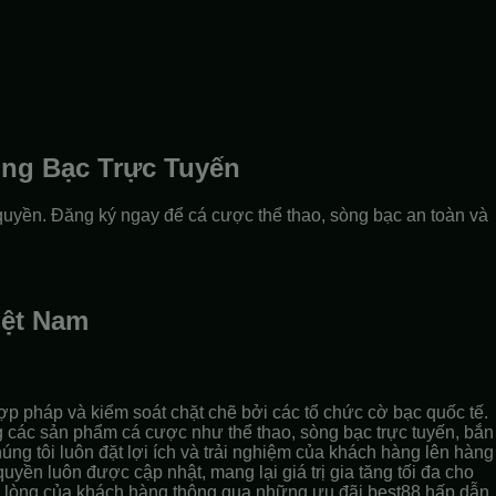
ng Bạc Trực Tuyến
quyền. Đăng ký ngay để cá cược thể thao, sòng bạc an toàn và
iệt Nam
p pháp và kiểm soát chặt chẽ bởi các tổ chức cờ bạc quốc tế.
g các sản phẩm cá cược như thể thao, sòng bạc trực tuyến, bắn
g tôi luôn đặt lợi ích và trải nghiệm của khách hàng lên hàng
yền luôn được cập nhật, mang lại giá trị gia tăng tối đa cho
 hài lòng của khách hàng thông qua những ưu đãi best88 hấp dẫn