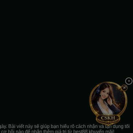
×
. Bài viết này sẽ giúp bạn hiểu rõ cách nhận và tận dụng tối
 cơ hội nào để nhận thêm giá trị từ best88 khuyến mãi!