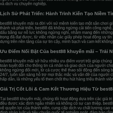
và dịch vụ chuyên nghiệp.
Lịch Sử Phát Triển: Hành Trình Kiến Tạo Niềm T
best88 khuyến mãi ra đời với sứ mệnh kiến tạo một sân chơi g
thành và phát triển, best88 đã không ngừng cải tiến công ngh
dấu bằng sự nỗ lực không ngừng nghỉ, nhằm mang đến những tr
trọng đã đạt được, từ việc nhận các giấy phép hoạt động uy tí
dựng trên nền tảng của sự tin cậy, minh bạch và cam kết không
Ưu Điểm Nổi Bật Của best88 khuyến mãi – Trải 
best88 khuyến mãi sở hữu nhiều ưu điểm vượt trội giúp chúng t
toàn tuyệt đối cho thông tin cá nhân và giao dịch của người 
không ngừng đổi mới, từ cá cược thể thao sôi động đến sòng bạ
24/7, luôn sẵn sàng hỗ trợ mọi thắc mắc và vấn đề của người c
hấp dẫn, là những yếu tố then chốt thu hút hàng triệu thành viên
Giá Trị Cốt Lõi & Cam Kết Thương Hiệu Từ best
Tại best88 khuyến mãi, chúng tôi hoạt động dựa trên các giá trị 
đều được xác định ngẫu nhiên và không có sự can thiệp. best88 
vệ quyền lợi của thành viên, cung cấp dịch vụ chất lượng cao 
định pháp luật và tiêu chuẩn quốc tế nghiêm ngặt, đảm bảo rằn