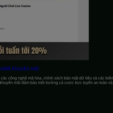
est88 khuyến mãi
về các công nghệ mã hóa, chính sách bảo mật dữ liệu và các bi
8 khuyến mãi đảm bảo môi trường cá cược trực tuyến an toàn và 