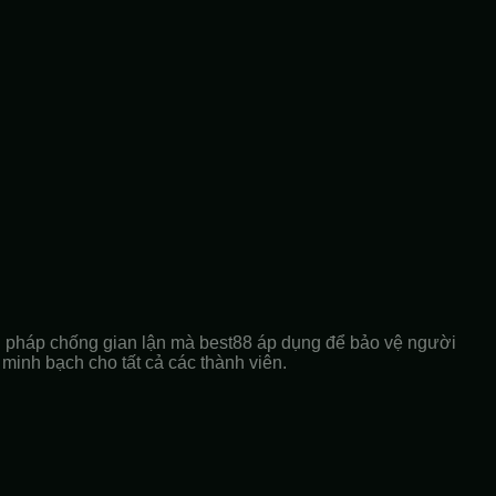
ện pháp chống gian lận mà best88 áp dụng để bảo vệ người
minh bạch cho tất cả các thành viên.