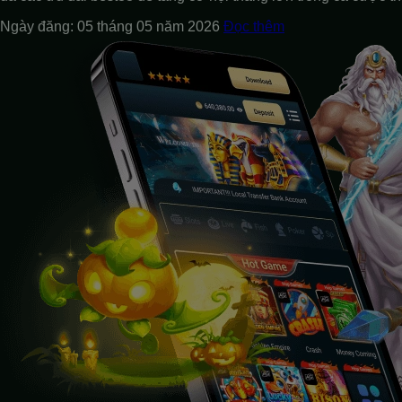
Ngày đăng: 05 tháng 05 năm 2026
Đọc thêm