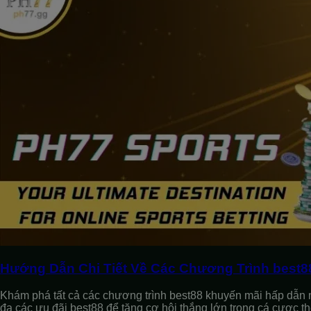
Hướng Dẫn Chi Tiết Về Các Chương Trình best8
Khám phá tất cả các chương trình best88 khuyến mãi hấp dẫn n
đa các ưu đãi best88 để tăng cơ hội thắng lớn trong cá cược th