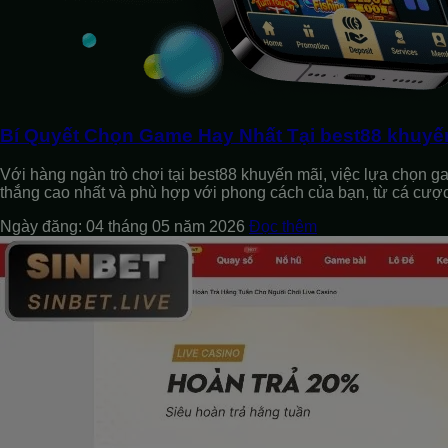
Bí Quyết Chọn Game Hay Nhất Tại best88 khuyế
Với hàng ngàn trò chơi tại best88 khuyến mãi, việc lựa chọn g
thắng cao nhất và phù hợp với phong cách của bạn, từ cá cược 
Ngày đăng: 04 tháng 05 năm 2026
Đọc thêm