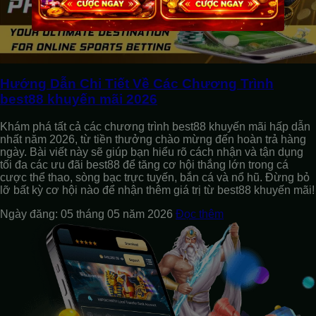
Hướng Dẫn Chi Tiết Về Các Chương Trình
best88 khuyến mãi 2026
Khám phá tất cả các chương trình best88 khuyến mãi hấp dẫn
nhất năm 2026, từ tiền thưởng chào mừng đến hoàn trả hàng
ngày. Bài viết này sẽ giúp bạn hiểu rõ cách nhận và tận dụng
tối đa các ưu đãi best88 để tăng cơ hội thắng lớn trong cá
cược thể thao, sòng bạc trực tuyến, bắn cá và nổ hũ. Đừng bỏ
lỡ bất kỳ cơ hội nào để nhận thêm giá trị từ best88 khuyến mãi!
Ngày đăng: 05 tháng 05 năm 2026
Đọc thêm