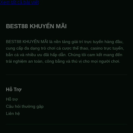
Xem tất cả bài viết
BEST88 KHUYẾN MÃI
BEST88 KHUYẾN MÃI là nền tảng giải trí trực tuyến hàng đầu,
cung cấp đa dạng trò chơi cá cược thể thao, casino trực tuyến,
bắn cá và nhiều ưu đãi hấp dẫn. Chúng tôi cam kết mang đến
trải nghiệm an toàn, công bằng và thú vị cho mọi người chơi.
Hỗ Trợ
Hỗ trợ
Câu hỏi thường gặp
Liên hệ