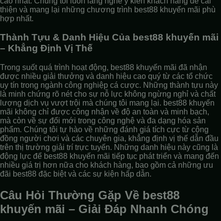
cao nhất. Chúng tôi luôn lắng nghe ý kiến khách hàng để cải
thiện và mang lại những chương trình best88 khuyến mãi phù
hợp nhất.
Thành Tựu & Danh Hiệu Của best88 khuyến mãi
– Khẳng Định Vị Thế
Trong suốt quá trình hoạt động, best88 khuyến mãi đã nhận
được nhiều giải thưởng và danh hiệu cao quý từ các tổ chức
uy tín trong ngành công nghiệp cá cược. Những thành tựu này
là minh chứng rõ nét cho sự nỗ lực không ngừng nghỉ và chất
lượng dịch vụ vượt trội mà chúng tôi mang lại. best88 khuyến
mãi không chỉ được công nhận về độ an toàn và minh bạch,
mà còn về sự đổi mới trong công nghệ và đa dạng hóa sản
phẩm. Chúng tôi tự hào về những đánh giá tích cực từ cộng
đồng người chơi và các chuyên gia, khẳng định vị thế dẫn đầu
trên thị trường giải trí trực tuyến. Những danh hiệu này cũng là
động lực để best88 khuyến mãi tiếp tục phát triển và mang đến
nhiều giá trị hơn nữa cho khách hàng, bao gồm cả những ưu
đãi best88 đặc biệt và các sự kiện hấp dẫn.
Câu Hỏi Thường Gặp Về best88
khuyến mãi – Giải Đáp Nhanh Chóng