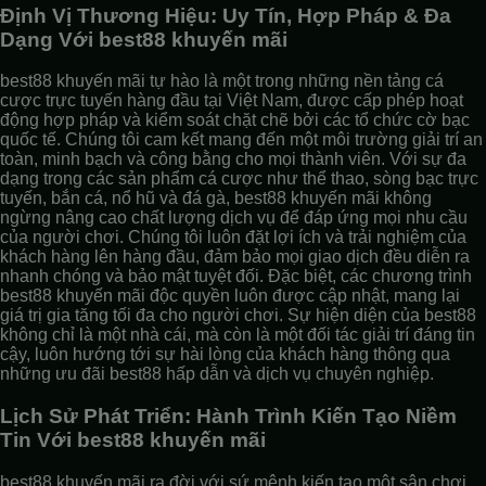
Định Vị Thương Hiệu: Uy Tín, Hợp Pháp & Đa
Dạng Với best88 khuyến mãi
best88 khuyến mãi tự hào là một trong những nền tảng cá
cược trực tuyến hàng đầu tại Việt Nam, được cấp phép hoạt
động hợp pháp và kiểm soát chặt chẽ bởi các tổ chức cờ bạc
quốc tế. Chúng tôi cam kết mang đến một môi trường giải trí an
toàn, minh bạch và công bằng cho mọi thành viên. Với sự đa
dạng trong các sản phẩm cá cược như thể thao, sòng bạc trực
tuyến, bắn cá, nổ hũ và đá gà, best88 khuyến mãi không
ngừng nâng cao chất lượng dịch vụ để đáp ứng mọi nhu cầu
của người chơi. Chúng tôi luôn đặt lợi ích và trải nghiệm của
khách hàng lên hàng đầu, đảm bảo mọi giao dịch đều diễn ra
nhanh chóng và bảo mật tuyệt đối. Đặc biệt, các chương trình
best88 khuyến mãi độc quyền luôn được cập nhật, mang lại
giá trị gia tăng tối đa cho người chơi. Sự hiện diện của best88
không chỉ là một nhà cái, mà còn là một đối tác giải trí đáng tin
cậy, luôn hướng tới sự hài lòng của khách hàng thông qua
những ưu đãi best88 hấp dẫn và dịch vụ chuyên nghiệp.
Lịch Sử Phát Triển: Hành Trình Kiến Tạo Niềm
Tin Với best88 khuyến mãi
best88 khuyến mãi ra đời với sứ mệnh kiến tạo một sân chơi