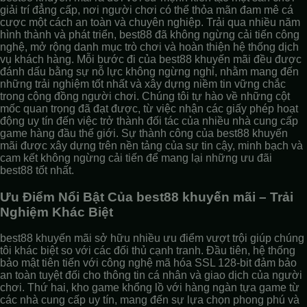
giải trí đẳng cấp, nơi người chơi có thể thỏa mãn đam mê cá
cược một cách an toàn và chuyên nghiệp. Trải qua nhiều năm
hình thành và phát triển, best88 đã không ngừng cải tiến công
nghệ, mở rộng danh mục trò chơi và hoàn thiện hệ thống dịch
vụ khách hàng. Mỗi bước đi của best88 khuyến mãi đều được
đánh dấu bằng sự nỗ lực không ngừng nghỉ, nhằm mang đến
những trải nghiệm tốt nhất và xây dựng niềm tin vững chắc
trong cộng đồng người chơi. Chúng tôi tự hào về những cột
mốc quan trọng đã đạt được, từ việc nhận các giấy phép hoạt
động uy tín đến việc trở thành đối tác của nhiều nhà cung cấp
game hàng đầu thế giới. Sự thành công của best88 khuyến
mãi được xây dựng trên nền tảng của sự tin cậy, minh bạch và
cam kết không ngừng cải tiến để mang lại những ưu đãi
best88 tốt nhất.
Ưu Điểm Nổi Bật Của best88 khuyến mãi – Trải
Nghiệm Khác Biệt
best88 khuyến mãi sở hữu nhiều ưu điểm vượt trội giúp chúng
tôi khác biệt so với các đối thủ cạnh tranh. Đầu tiên, hệ thống
bảo mật tiên tiến với công nghệ mã hóa SSL 128-bit đảm bảo
an toàn tuyệt đối cho thông tin cá nhân và giao dịch của người
chơi. Thứ hai, kho game khổng lồ với hàng ngàn tựa game từ
các nhà cung cấp uy tín, mang đến sự lựa chọn phong phú và