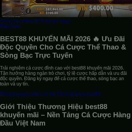
Nhấp vào video để tham gia ngay
Play Now
BEST88 KHUYẾN MÃI 2026 🔥 Ưu Đãi
Độc Quyền Cho Cá Cược Thể Thao &
Sòng Bạc Trực Tuyến
Trải nghiệm cá cược đỉnh cao với best88 khuyến mãi 2026.
Tận hưởng hàng ngàn trò chơi, tỷ lệ cược hấp dẫn và ưu đãi
độc quyền. Đăng ký ngay để cá cược thể thao, sòng bạc an
toàn và uy tín.
Đăng ký ngay nhận ưu đãi
Tải ứng dụng best88
Giới Thiệu Thương Hiệu best88
khuyến mãi – Nền Tảng Cá Cược Hàng
Đầu Việt Nam