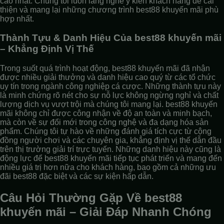
cao nhất. Chúng tôi luôn lắng nghe ý kiến khách hàng để cải
thiện và mang lại những chương trình best88 khuyến mãi phù
hợp nhất.
Thành Tựu & Danh Hiệu Của best88 khuyến mãi
– Khẳng Định Vị Thế
Trong suốt quá trình hoạt động, best88 khuyến mãi đã nhận
được nhiều giải thưởng và danh hiệu cao quý từ các tổ chức
uy tín trong ngành công nghiệp cá cược. Những thành tựu này
là minh chứng rõ nét cho sự nỗ lực không ngừng nghỉ và chất
lượng dịch vụ vượt trội mà chúng tôi mang lại. best88 khuyến
mãi không chỉ được công nhận về độ an toàn và minh bạch,
mà còn về sự đổi mới trong công nghệ và đa dạng hóa sản
phẩm. Chúng tôi tự hào về những đánh giá tích cực từ cộng
đồng người chơi và các chuyên gia, khẳng định vị thế dẫn đầu
trên thị trường giải trí trực tuyến. Những danh hiệu này cũng là
động lực để best88 khuyến mãi tiếp tục phát triển và mang đến
nhiều giá trị hơn nữa cho khách hàng, bao gồm cả những ưu
đãi best88 đặc biệt và các sự kiện hấp dẫn.
Câu Hỏi Thường Gặp Về best88
khuyến mãi – Giải Đáp Nhanh Chóng