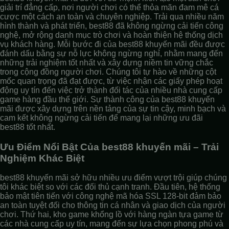
giải trí đẳng cấp, nơi người chơi có thể thỏa mãn đam mê cá
cược một cách an toàn và chuyên nghiệp. Trải qua nhiều năm
hình thành và phát triển, best88 đã không ngừng cải tiến công
nghệ, mở rộng danh mục trò chơi và hoàn thiện hệ thống dịch
vụ khách hàng. Mỗi bước đi của best88 khuyến mãi đều được
đánh dấu bằng sự nỗ lực không ngừng nghỉ, nhằm mang đến
những trải nghiệm tốt nhất và xây dựng niềm tin vững chắc
trong cộng đồng người chơi. Chúng tôi tự hào về những cột
mốc quan trọng đã đạt được, từ việc nhận các giấy phép hoạt
động uy tín đến việc trở thành đối tác của nhiều nhà cung cấp
game hàng đầu thế giới. Sự thành công của best88 khuyến
mãi được xây dựng trên nền tảng của sự tin cậy, minh bạch và
cam kết không ngừng cải tiến để mang lại những ưu đãi
best88 tốt nhất.
Ưu Điểm Nổi Bật Của best88 khuyến mãi – Trải
Nghiệm Khác Biệt
best88 khuyến mãi sở hữu nhiều ưu điểm vượt trội giúp chúng
tôi khác biệt so với các đối thủ cạnh tranh. Đầu tiên, hệ thống
bảo mật tiên tiến với công nghệ mã hóa SSL 128-bit đảm bảo
an toàn tuyệt đối cho thông tin cá nhân và giao dịch của người
chơi. Thứ hai, kho game khổng lồ với hàng ngàn tựa game từ
các nhà cung cấp uy tín, mang đến sự lựa chọn phong phú và