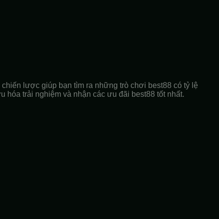
chiến lược giúp bạn tìm ra những trò chơi best88 có tỷ lệ
 hóa trải nghiệm và nhận các ưu đãi best88 tốt nhất.