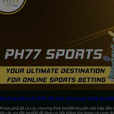
Hướng Dẫn Chi Tiết Về Các Chương Trình best8
Khám phá tất cả các chương trình best88 khuyến mãi hấp dẫn n
đa các ưu đãi best88 để tăng cơ hội thắng lớn trong cá cược th