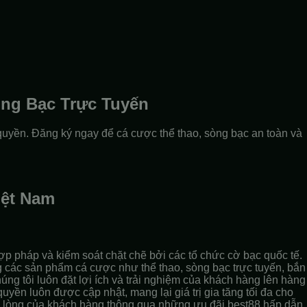
ng Bạc Trực Tuyến
quyền. Đăng ký ngay để cá cược thể thao, sòng bạc an toàn và
iệt Nam
p pháp và kiểm soát chặt chẽ bởi các tổ chức cờ bạc quốc tế.
g các sản phẩm cá cược như thể thao, sòng bạc trực tuyến, bắn
g tôi luôn đặt lợi ích và trải nghiệm của khách hàng lên hàng
yền luôn được cập nhật, mang lại giá trị gia tăng tối đa cho
 hài lòng của khách hàng thông qua những ưu đãi best88 hấp dẫn