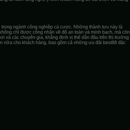
ín trong ngành công nghiệp cá cược. Những thành tựu này là
i không chỉ được công nhận về độ an toàn và minh bạch, mà còn
 và các chuyên gia, khẳng định vị thế dẫn đầu trên thị trường
ị hơn nữa cho khách hàng, bao gồm cả những ưu đãi best88 đặc