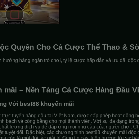
ộc Quyền Cho Cá Cược Thể Thao & Sò
 hưởng hàng ngàn trò chơi, tỷ lệ cược hấp dẫn và ưu đãi độc 
n mãi – Nền Tảng Cá Cược Hàng Đầu V
ng Với best88 khuyến mãi
 trực tuyến hàng đầu tại Việt Nam, được cấp phép hoạt động hợ
inh bạch và công bằng cho mọi thành viên. Với sự đa dạng tron
hất lượng dịch vụ để đáp ứng mọi nhu cầu của người chơi. Chún
tuyệt đối. Đặc biệt, các chương trình best88 khuyến mãi độc qu
mà còn là một đối tác giải trí đáng tin cậy, luôn hướng tới sự