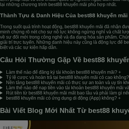
lại những chương trình best88 khuyến mãi phù hợp nhất.
Thành Tựu & Danh Hiệu Của best88 khuyến mãi 
Trong suốt quá trình hoạt động, best88 khuyến mãi đã nhận đư
minh chứng rõ nét cho sự nỗ lực không ngừng nghỉ và chất lượ
về sự đổi mới trong công nghệ và đa dạng hóa sản phẩm. Chúng 
giải trí trực tuyến. Những danh hiệu này cũng là động lực để 
biệt và các sự kiện hấp dẫn.
Câu Hỏi Thường Gặp Về best88 khuyế
Làm thế nào để đăng ký tài khoản best88 khuyến mãi?
+
Tỷ lệ cược và hoàn trả tại best88 khuyến mãi có cao không?
Nền tảng best88 khuyến mãi có thực sự an toàn và uy tín k
Làm thế nào để nạp tiền vào tài khoản best88 khuyến mãi 
Rút tiền từ best88 khuyến mãi mất bao lâu và phải làm gì nếu 
best88 khuyến mãi có ứng dụng di động (App) không?
+
Bài Viết Blog Mới Nhất Từ best88 khu