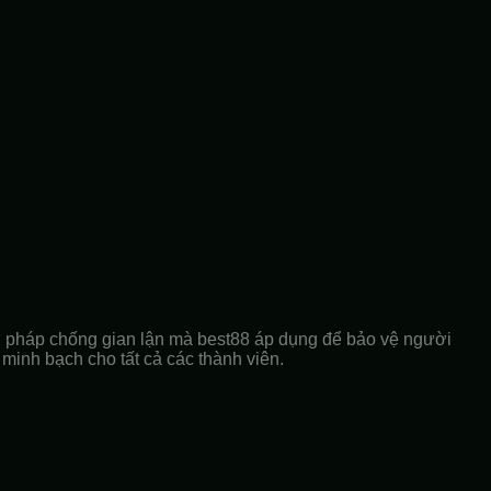
ện pháp chống gian lận mà best88 áp dụng để bảo vệ người
minh bạch cho tất cả các thành viên.