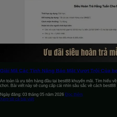
Giải Mã Các Tính Năng Bảo Mật Vượt Trội Của b
An toàn là ưu tiên hàng đầu tại best88 khuyến mãi. Tìm hiểu 
chơi. Bài viết này sẽ cung cấp cái nhìn sâu sắc về cách best8
Ngày đăng: 03 tháng 05 năm 2026
Đọc thêm
Xem tất cả bài viết