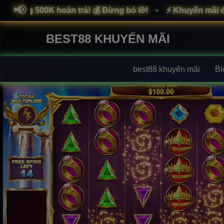
📢
g 500K hoàn trả! 💰 Đừng bỏ lỡ!
•
⚡️ Khuyến mãi độc quy
BEST88 KHUYẾN MÃI
best88 khuyến mãi
Bl