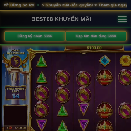
 Đừng bỏ lỡ!
⚡️ Khuyến mãi độc quyền! ⭐ Tham gia ngay nhận
📢
•
BEST88 KHUYẾN MÃI
Đăng ký nhận 388K
Nạp lần đầu tặng 688K