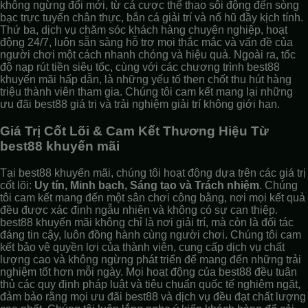
không ngừng đổi mới, từ cá cược thể thao sôi động đến sòng
bạc trực tuyến chân thực, bắn cá giải trí và nổ hũ đầy kịch tính.
Thứ ba, dịch vụ chăm sóc khách hàng chuyên nghiệp, hoạt
động 24/7, luôn sẵn sàng hỗ trợ mọi thắc mắc và vấn đề của
người chơi một cách nhanh chóng và hiệu quả. Ngoài ra, tốc
độ nạp rút tiền siêu tốc, cùng với các chương trình best88
khuyến mãi hấp dẫn, là những yếu tố then chốt thu hút hàng
triệu thành viên tham gia. Chúng tôi cam kết mang lại những
ưu đãi best88 giá trị và trải nghiệm giải trí không giới hạn.
Giá Trị Cốt Lõi & Cam Kết Thương Hiệu Từ
best88 khuyến mãi
Tại best88 khuyến mãi, chúng tôi hoạt động dựa trên các giá trị
cốt lõi:
Uy tín, Minh bạch, Sáng tạo và Trách nhiệm
. Chúng
tôi cam kết mang đến một sân chơi công bằng, nơi mọi kết quả
đều được xác định ngẫu nhiên và không có sự can thiệp.
best88 khuyến mãi không chỉ là nơi giải trí, mà còn là đối tác
đáng tin cậy, luôn đồng hành cùng người chơi. Chúng tôi cam
kết bảo vệ quyền lợi của thành viên, cung cấp dịch vụ chất
lượng cao và không ngừng phát triển để mang đến những trải
nghiệm tốt hơn mỗi ngày. Mọi hoạt động của best88 đều tuân
thủ các quy định pháp luật và tiêu chuẩn quốc tế nghiêm ngặt,
đảm bảo rằng mọi ưu đãi best88 và dịch vụ đều đạt chất lượng