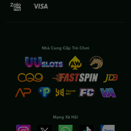
Nhà Cung Cấp Trò Chơi
Mạng Xã Hội