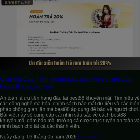
Giải Mã Các Tính Năng Bảo Mật Vượt Trội Của
best88 khuyến mãi
An toàn là ưu tiên hàng đầu tại best88 khuyến mãi. Tìm hiểu về
các công nghệ mã hóa, chính sách bảo mật dữ liệu và các biện
pháp chống gian lận mà best88 áp dụng để bảo vệ người chơi.
Bài viết này sẽ cung cấp cái nhìn sâu sắc về cách best88
khuyến mãi đảm bảo môi trường cá cược trực tuyến an toàn và
minh bạch cho tất cả các thành viên.
Ngày đăng: 03 tháng 05 năm 2026
Đọc thêm