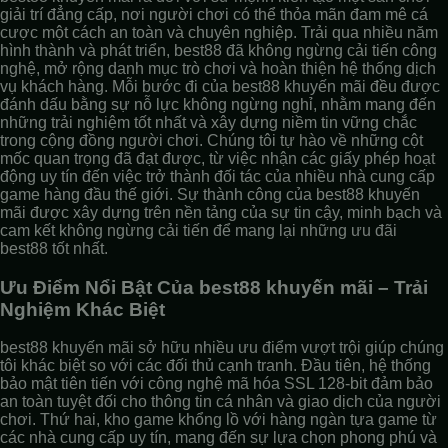
giải trí đẳng cấp, nơi người chơi có thể thỏa mãn đam mê cá
cược một cách an toàn và chuyên nghiệp. Trải qua nhiều năm
hình thành và phát triển, best88 đã không ngừng cải tiến công
nghệ, mở rộng danh mục trò chơi và hoàn thiện hệ thống dịch
vụ khách hàng. Mỗi bước đi của best88 khuyến mãi đều được
đánh dấu bằng sự nỗ lực không ngừng nghỉ, nhằm mang đến
những trải nghiệm tốt nhất và xây dựng niềm tin vững chắc
trong cộng đồng người chơi. Chúng tôi tự hào về những cột
mốc quan trọng đã đạt được, từ việc nhận các giấy phép hoạt
động uy tín đến việc trở thành đối tác của nhiều nhà cung cấp
game hàng đầu thế giới. Sự thành công của best88 khuyến
mãi được xây dựng trên nền tảng của sự tin cậy, minh bạch và
cam kết không ngừng cải tiến để mang lại những ưu đãi
best88 tốt nhất.
Ưu Điểm Nổi Bật Của best88 khuyến mãi – Trải
Nghiệm Khác Biệt
best88 khuyến mãi sở hữu nhiều ưu điểm vượt trội giúp chúng
tôi khác biệt so với các đối thủ cạnh tranh. Đầu tiên, hệ thống
bảo mật tiên tiến với công nghệ mã hóa SSL 128-bit đảm bảo
an toàn tuyệt đối cho thông tin cá nhân và giao dịch của người
chơi. Thứ hai, kho game khổng lồ với hàng ngàn tựa game từ
các nhà cung cấp uy tín, mang đến sự lựa chọn phong phú và