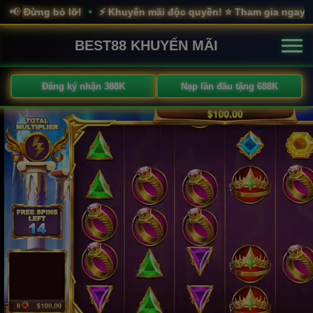
 Đừng bỏ lỡ!
⚡️ Khuyến mãi độc quyền! ⭐ Tham gia ngay nhận 
📢
•
BEST88 KHUYẾN MÃI
Đăng ký nhận 388K
Nạp lần đầu tặng 688K