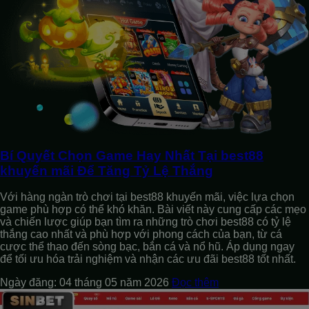
Bí Quyết Chọn Game Hay Nhất Tại best88
khuyến mãi Để Tăng Tỷ Lệ Thắng
Với hàng ngàn trò chơi tại best88 khuyến mãi, việc lựa chọn
game phù hợp có thể khó khăn. Bài viết này cung cấp các mẹo
và chiến lược giúp bạn tìm ra những trò chơi best88 có tỷ lệ
thắng cao nhất và phù hợp với phong cách của bạn, từ cá
cược thể thao đến sòng bạc, bắn cá và nổ hũ. Áp dụng ngay
để tối ưu hóa trải nghiệm và nhận các ưu đãi best88 tốt nhất.
Ngày đăng: 04 tháng 05 năm 2026
Đọc thêm