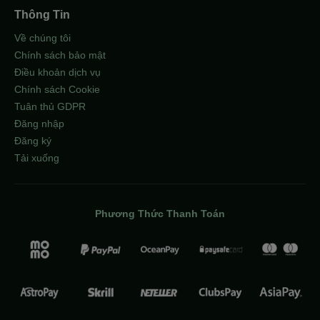
Thông Tin
Về chúng tôi
Chính sách bảo mật
Điều khoản dịch vụ
Chính sách Cookie
Tuân thủ GDPR
Đăng nhập
Đăng ký
Tải xuống
Phương Thức Thanh Toán