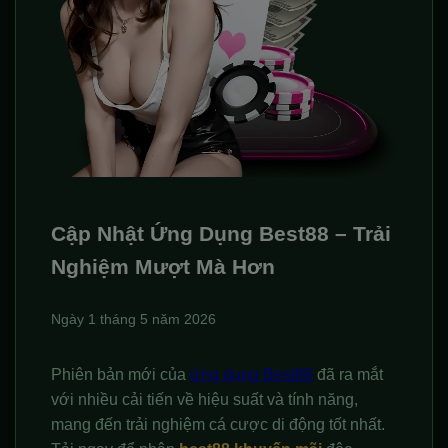
Cập Nhật Ứng Dụng Best88 – Trải
Nghiệm Mượt Mà Hơn
Ngày 1 tháng 5 năm 2026
Phiên bản mới của
ứng dụng Best88
đã ra mắt
với nhiều cải tiến về hiệu suất và tính năng,
mang đến trải nghiệm cá cược di động tốt nhất.