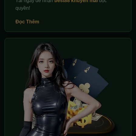
Tải ngay để nhận
best88 khuyến mãi
độc
quyền!
Đọc Thêm