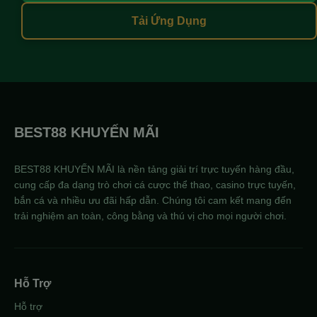
Tải Ứng Dụng
BEST88 KHUYẾN MÃI
BEST88 KHUYẾN MÃI là nền tảng giải trí trực tuyến hàng đầu,
cung cấp đa dạng trò chơi cá cược thể thao, casino trực tuyến,
bắn cá và nhiều ưu đãi hấp dẫn. Chúng tôi cam kết mang đến
trải nghiệm an toàn, công bằng và thú vị cho mọi người chơi.
Hỗ Trợ
Hỗ trợ