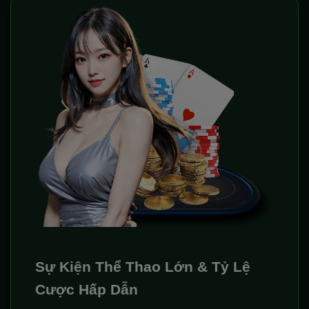
Sự Kiện Thể Thao Lớn & Tỷ Lệ
Cược Hấp Dẫn