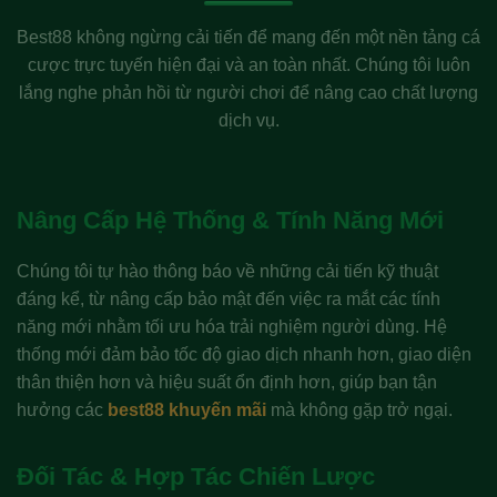
Best88 không ngừng cải tiến để mang đến một nền tảng cá
cược trực tuyến hiện đại và an toàn nhất. Chúng tôi luôn
lắng nghe phản hồi từ người chơi để nâng cao chất lượng
dịch vụ.
Nâng Cấp Hệ Thống & Tính Năng Mới
Chúng tôi tự hào thông báo về những cải tiến kỹ thuật
đáng kể, từ nâng cấp bảo mật đến việc ra mắt các tính
năng mới nhằm tối ưu hóa trải nghiệm người dùng. Hệ
thống mới đảm bảo tốc độ giao dịch nhanh hơn, giao diện
thân thiện hơn và hiệu suất ổn định hơn, giúp bạn tận
hưởng các
best88 khuyến mãi
mà không gặp trở ngại.
Đối Tác & Hợp Tác Chiến Lược