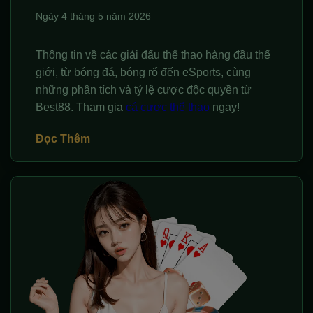
Ngày 4 tháng 5 năm 2026
Thông tin về các giải đấu thể thao hàng đầu thế
giới, từ bóng đá, bóng rổ đến eSports, cùng
những phân tích và tỷ lệ cược độc quyền từ
Best88. Tham gia
cá cược thể thao
ngay!
Đọc Thêm