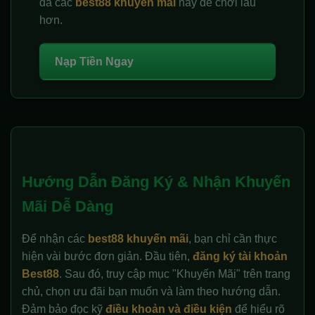
đa các
best88 khuyến mãi
này để chơi lâu
hơn.
Nạp Tiền Ngay
Hướng Dẫn Đăng Ký & Nhận Khuyến
Mãi Dễ Dàng
Để nhận các
best88 khuyến mãi
, bạn chỉ cần thực
hiện vài bước đơn giản. Đầu tiên,
đăng ký tài khoản
Best88
. Sau đó, truy cập mục "Khuyến Mãi" trên trang
chủ, chọn ưu đãi bạn muốn và làm theo hướng dẫn.
Đảm bảo đọc kỹ
điều khoản và điều kiện
để hiểu rõ