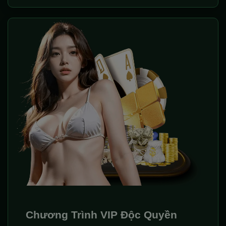
Chương Trình VIP Độc Quyền